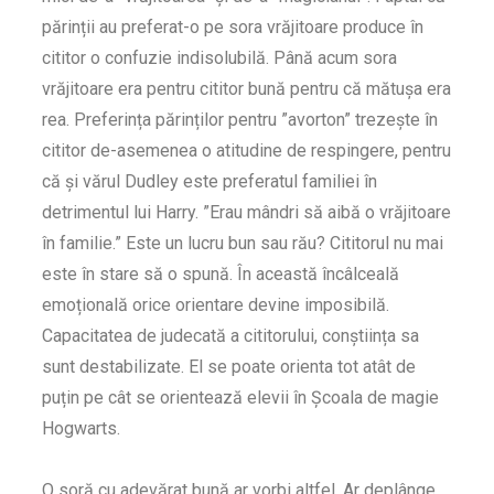
părinții au preferat-o pe sora vrăjitoare produce în
cititor o confuzie indisolubilă. Până acum sora
vrăjitoare era pentru cititor bună pentru că mătușa era
rea. Preferința părinților pentru ”avorton” trezește în
cititor de-asemenea o atitudine de respingere, pentru
că și vărul Dudley este preferatul familiei în
detrimentul lui Harry. ”Erau mândri să aibă o vrăjitoare
în familie.” Este un lucru bun sau rău? Cititorul nu mai
este în stare să o spună. În această încâlceală
emoțională orice orientare devine imposibilă.
Capacitatea de judecată a cititorului, conștiința sa
sunt destabilizate. El se poate orienta tot atât de
puțin pe cât se orientează elevii în Școala de magie
Hogwarts.
O soră cu adevărat bună ar vorbi altfel. Ar deplânge