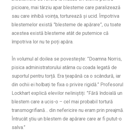
picioare, mai târziu apar blesteme care paralizează
sau care inhibă voința, torturează și ucid. Împotriva
blestemelor există ”blesteme de apărare”, cu toate
acestea există blesteme atât de puternice că
împotriva lor nu te poți apăra.
În volumul al doilea se povestește: ”Doamna Norris,
pisica administratorului atârna cu coada legată de
suportul pentru torță. Era țeapănă ca o scândură, iar
din ochii ei holbați te fixa o privire rigidă.” Profesorul
Lockhart explică elevilor neliniștiți: ”Fără îndoială un
blestem care a ucis-o – cel mai probabil tortură
transmogrifiană… din nefericire nu eram prin preajmă.
Întrucât știu un blestem de apărare care ar fi putut-o
salva.”