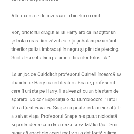
Alte exemple de inversare a binelui cu răul:
Ron, prietenul drăguț al lui Harry are ca însoțitor un
șobolan gras. Am văzut cu toții șobolani pe umărul
tinerilor palizi, îmbrăcați în negru și plini de piercing.
Sunt deci șobolanii pe umerii tinerilor totuși ok?
La un joc de Quidditch profesorul Quirrell încearcă să
îl ucidă pe Harry cu un blestem. Snape, profesorul
care îl urăște pe Harry, îl salvează cu un blestem de
apărare. De ce? Explicația o dă Dumbledore: ”Tatăl
tău a făcut ceva, ce Snape nu poate ierta niciodată. I-
a salvat viața. Profesorul Snape n-a putut niciodată
suporta ideea că îi datorează ceva tatălui tău… Sunt
sigur că exact din acest motiv și-a dat toată silința