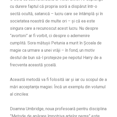
cu durere faptul că propria soră a dispărut într-o
sectă ocultă, satanică – lucru care se întâmplă și în
societatea noastră de multe ori – și că ea este
singura care a recunoscut acest lucru. Nu despre
”avortoni” ar fi vorbit, ci despre o ademenire
cumplită. Sora mătușii Petunia a murit în Școala de
magie ca urmare a unei vrăji – în fond, un motiv
destul de bun să-l protejeze pe nepotul Harry de a
frecventa această școală.
Această metodă va fi folosită iar și iar cu scopul de a
mări acceptanța magiei. Încă un exemplu din volumul
al cincilea:
Doamna Umbridge, noua profesoară pentru disciplina
”Metode de apărare împotriva artelor negre” este