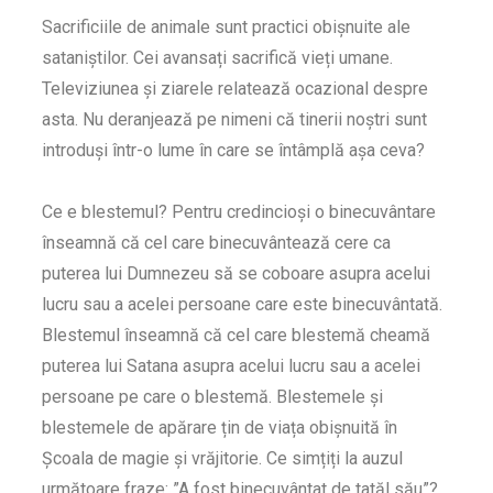
Sacrificiile de animale sunt practici obișnuite ale
sataniștilor. Cei avansați sacrifică vieți umane.
Televiziunea și ziarele relatează ocazional despre
asta. Nu deranjează pe nimeni că tinerii noștri sunt
introduși într-o lume în care se întâmplă așa ceva?
Ce e blestemul? Pentru credincioși o binecuvântare
înseamnă că cel care binecuvântează cere ca
puterea lui Dumnezeu să se coboare asupra acelui
lucru sau a acelei persoane care este binecuvântată.
Blestemul înseamnă că cel care blestemă cheamă
puterea lui Satana asupra acelui lucru sau a acelei
persoane pe care o blestemă. Blestemele și
blestemele de apărare țin de viața obișnuită în
Școala de magie și vrăjitorie. Ce simțiți la auzul
următoare fraze: ”A fost binecuvântat de tatăl său”?.