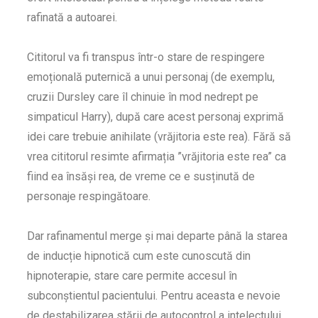
rafinată a autoarei.
Cititorul va fi transpus într-o stare de respingere
emoțională puternică a unui personaj (de exemplu,
cruzii Dursley care îl chinuie în mod nedrept pe
simpaticul Harry), după care acest personaj exprimă
idei care trebuie anihilate (vrăjitoria este rea). Fără să
vrea cititorul resimte afirmația ”vrăjitoria este rea” ca
fiind ea însăși rea, de vreme ce e susținută de
personaje respingătoare.
Dar rafinamentul merge și mai departe până la starea
de inducție hipnotică cum este cunoscută din
hipnoterapie, stare care permite accesul în
subconștientul pacientului. Pentru aceasta e nevoie
de destabilizarea stării de autocontrol a intelectului.