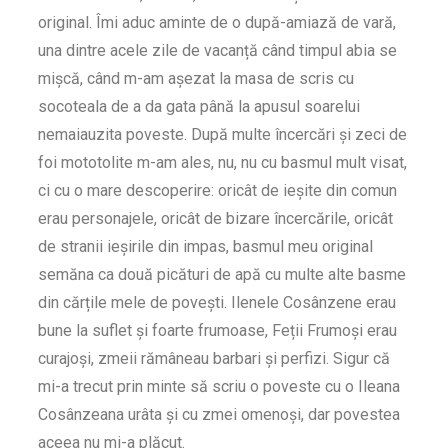
original. Îmi aduc aminte de o după-amiază de vară,
una dintre acele zile de vacanță când timpul abia se
mișcă, când m-am așezat la masa de scris cu
socoteala de a da gata până la apusul soarelui
nemaiauzita poveste. După multe încercări și zeci de
foi mototolite m-am ales, nu, nu cu basmul mult visat,
ci cu o mare descoperire: oricât de ieșite din comun
erau personajele, oricât de bizare încercările, oricât
de stranii ieșirile din impas, basmul meu original
semăna ca două picături de apă cu multe alte basme
din cărțile mele de povești. Ilenele Cosânzene erau
bune la suflet și foarte frumoase, Feții Frumoși erau
curajoși, zmeii rămâneau barbari și perfizi. Sigur că
mi-a trecut prin minte să scriu o poveste cu o Ileana
Cosânzeana urâta și cu zmei omenoși, dar povestea
aceea nu mi-a plăcut.