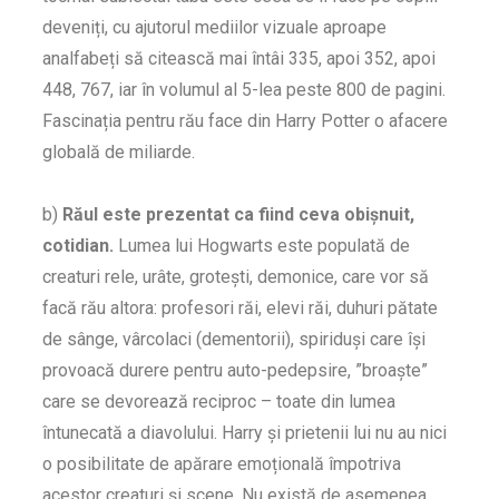
deveniți, cu ajutorul mediilor vizuale aproape
analfabeți să citească mai întâi 335, apoi 352, apoi
448, 767, iar în volumul al 5-lea peste 800 de pagini.
Fascinația pentru rău face din Harry Potter o afacere
globală de miliarde.
b)
Răul este prezentat ca fiind ceva obișnuit,
cotidian.
Lumea lui Hogwarts este populată de
creaturi rele, urâte, grotești, demonice, care vor să
facă rău altora: profesori răi, elevi răi, duhuri pătate
de sânge, vârcolaci (dementorii), spiriduși care își
provoacă durere pentru auto-pedepsire, ”broaște”
care se devorează reciproc – toate din lumea
întunecată a diavolului. Harry și prietenii lui nu au nici
o posibilitate de apărare emoțională împotriva
acestor creaturi și scene. Nu există de asemenea