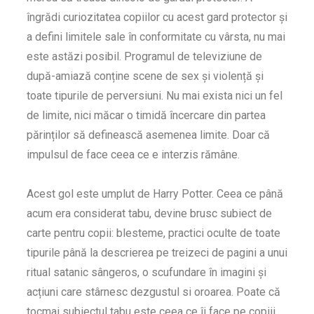
îngrădi curiozitatea copiilor cu acest gard protector și
a defini limitele sale în conformitate cu vârsta, nu mai
este astăzi posibil. Programul de televiziune de
după-amiază conține scene de sex și violență și
toate tipurile de perversiuni. Nu mai exista nici un fel
de limite, nici măcar o timidă încercare din partea
părinților să definească asemenea limite. Doar că
impulsul de face ceea ce e interzis rămâne.
Acest gol este umplut de Harry Potter. Ceea ce până
acum era considerat tabu, devine brusc subiect de
carte pentru copii: blesteme, practici oculte de toate
tipurile până la descrierea pe treizeci de pagini a unui
ritual satanic sângeros, o scufundare în imagini și
acțiuni care stârnesc dezgustul si oroarea. Poate că
tocmai subiectul tabu este ceea ce îi face pe copiii