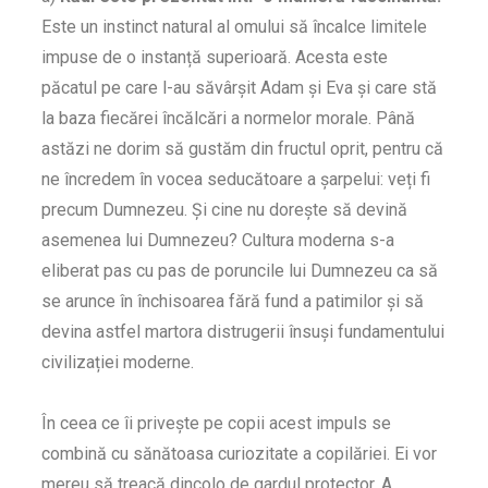
Este un instinct natural al omului să încalce limitele
impuse de o instanță superioară. Acesta este
păcatul pe care l-au săvârșit Adam și Eva și care stă
la baza fiecărei încălcări a normelor morale. Până
astăzi ne dorim să gustăm din fructul oprit, pentru că
ne încredem în vocea seducătoare a șarpelui: veți fi
precum Dumnezeu. Și cine nu dorește să devină
asemenea lui Dumnezeu? Cultura moderna s-a
eliberat pas cu pas de poruncile lui Dumnezeu ca să
se arunce în închisoarea fără fund a patimilor și să
devina astfel martora distrugerii însuși fundamentului
civilizației moderne.
În ceea ce îi privește pe copii acest impuls se
combină cu sănătoasa curiozitate a copilăriei. Ei vor
mereu să treacă dincolo de gardul protector. A