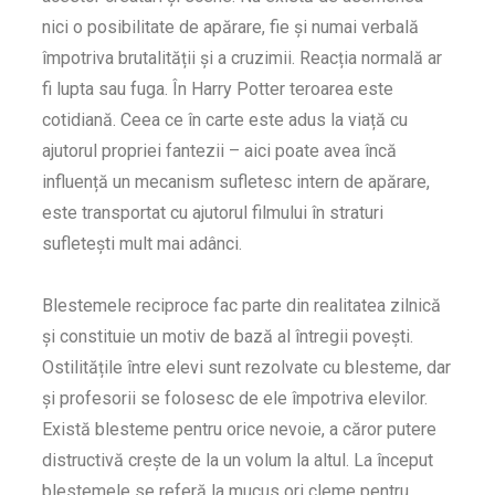
nici o posibilitate de apărare, fie și numai verbală
împotriva brutalității și a cruzimii. Reacția normală ar
fi lupta sau fuga. În Harry Potter teroarea este
cotidiană. Ceea ce în carte este adus la viață cu
ajutorul propriei fantezii – aici poate avea încă
influență un mecanism sufletesc intern de apărare,
este transportat cu ajutorul filmului în straturi
sufletești mult mai adânci.
Blestemele reciproce fac parte din realitatea zilnică
și constituie un motiv de bază al întregii povești.
Ostilitățile între elevi sunt rezolvate cu blesteme, dar
și profesorii se folosesc de ele împotriva elevilor.
Există blesteme pentru orice nevoie, a căror putere
distructivă crește de la un volum la altul. La început
blestemele se referă la mucus ori cleme pentru