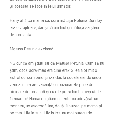
Și aceasta se face în felul următor:
Harry află că mama sa, sora mătușii Petunia Dursley
era o vrăjitoare, dar și că unchiul și mătușa sa știau
despre asta.
Mătușa Petunia exclamă:
”-Sigur că am știut! strigă Mătușa Petunia. Cum să nu
știm, dacă soră-mea era cine era? Și ea a primit o
astfel de scrisoare și s-a dus la școala aia, de unde
venea în fiecare vacanță cu buzunarele pline de
picioare de broască și cu ele preschimba ceșcuțele
în șoareci! Numai eu știam ce este cu adevărat: un
monstru, un
avorton!
Una, două, îi auzeai pe mama și
pe tata: Lily în sus, Lily în jos, nu mai puteau de