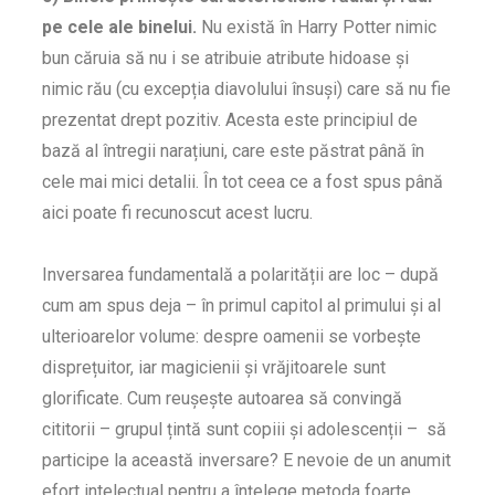
pe cele ale binelui.
Nu există în Harry Potter nimic
bun căruia să nu i se atribuie atribute hidoase și
nimic rău (cu excepția diavolului însuși) care să nu fie
prezentat drept pozitiv. Acesta este principiul de
bază al întregii narațiuni, care este păstrat până în
cele mai mici detalii. În tot ceea ce a fost spus până
aici poate fi recunoscut acest lucru.
Inversarea fundamentală a polarității are loc – după
cum am spus deja – în primul capitol al primului și al
ulterioarelor volume: despre oamenii se vorbește
disprețuitor, iar magicienii și vrăjitoarele sunt
glorificate. Cum reușește autoarea să convingă
cititorii – grupul țintă sunt copiii și adolescenții – să
participe la această inversare? E nevoie de un anumit
efort intelectual pentru a înțelege metoda foarte