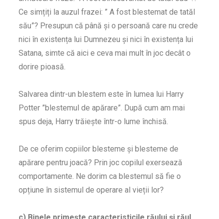
Ce simțiți la auzul frazei: ” A fost blestemat de tatăl
său”? Presupun că până și o persoană care nu crede
nici în existența lui Dumnezeu și nici în existența lui
Satana, simte că aici e ceva mai mult în joc decât o
dorire pioasă.
Salvarea dintr-un blestem este în lumea lui Harry
Potter ”blestemul de apărare”. După cum am mai
spus deja, Harry trăiește într-o lume închisă.
De ce oferim copiilor blesteme și blesteme de
apărare pentru joacă? Prin joc copilul exersează
comportamente. Ne dorim ca blestemul să fie o
opțiune în sistemul de operare al vieții lor?
c) Binele primește caracteristicile răului și răul