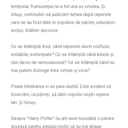
temporar, frumusețea nu e tot una cu virtutea. Și
totuși, continuăm să judecăm lumea după reperele
care ne-au fost date în copilărie de părinți, educatori,
lecturi, întâlniri decisive.
Ce se întâmplă însă, când reperele devin confuze,
instabile, estompate? Ce se întâmplă când binele și
răul devin de nerecunoscut? Ce se întâmplă când nu
mai putem distinge între virtute și viciu?
Poate întrebarea vi se pare inutilă. Este evident că
încercăm, ca părinți, să dăm copiilor noștri repere
tari. Și totuși…
Despre ”Harry Potter” nu am avut niciodată o părere
grozavă pentru simplul motiv că nu mă atrage