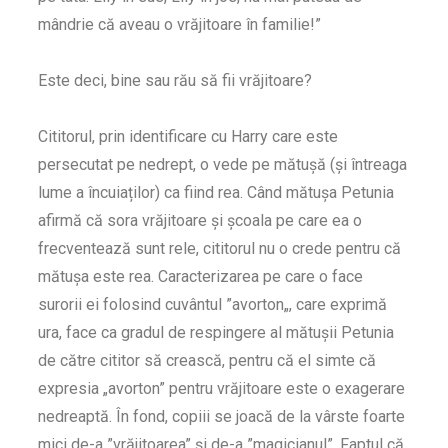
mândrie că aveau o vrăjitoare în familie!”
Este deci, bine sau rău să fii vrăjitoare?
Cititorul, prin identificare cu Harry care este
persecutat pe nedrept, o vede pe mătușă (și întreaga
lume a încuiaților) ca fiind rea. Când mătușa Petunia
afirmă că sora vrăjitoare și școala pe care ea o
frecventează sunt rele, cititorul nu o crede pentru că
mătușa este rea. Caracterizarea pe care o face
surorii ei folosind cuvântul ”avorton„, care exprimă
ura, face ca gradul de respingere al mătușii Petunia
de către cititor să crească, pentru că el simte că
expresia „avorton” pentru vrăjitoare este o exagerare
nedreaptă. În fond, copiii se joacă de la vârste foarte
mici de-a ”vrăjitoarea” și de-a ”magicianul”. Faptul că