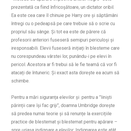
prezentată ca fiind înfricoșătoare, un dictator oribil.
Ea este cea care îl chinuie pe Harry ore și săptămâni
întregi cu o pedeapsă pe care trebuie să o scrie cu
propriul său sânge. Și tot ea este de părere că
profesorii anteriori fuseseră semipuri periculoși și
iresponsabili. Elevii fuseseră inițiați în blesteme care
nu corespundeau vârstei lor, punându-i pe elevi în
pericol. Acestora ar fi trebui să le fie teamă că vor fi
atacați de întuneric. Și exact asta dorește ea acum să
schimbe.
Pentru a mări siguranța elevilor și pentru a ”liniști
părinții care își fac griji”, doamna Umbridge dorește
să predea numai teorie și să renunțe la exercițiile
practice de blestemat și blestemat pentru apărare –
spre
uriașa indignare a elevilor.
Indignarea este atât