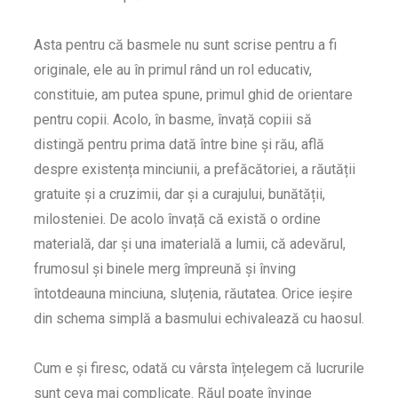
Asta pentru că basmele nu sunt scrise pentru a fi
originale, ele au în primul rând un rol educativ,
constituie, am putea spune, primul ghid de orientare
pentru copii. Acolo, în basme, învață copiii să
distingă pentru prima dată între bine și rău, află
despre existența minciunii, a prefăcătoriei, a răutății
gratuite și a cruzimii, dar și a curajului, bunătății,
milosteniei. De acolo învață că există o ordine
materială, dar și una imaterială a lumii, că adevărul,
frumosul și binele merg împreună și înving
întotdeauna minciuna, sluțenia, răutatea. Orice ieșire
din schema simplă a basmului echivalează cu haosul.
Cum e și firesc, odată cu vârsta înțelegem că lucrurile
sunt ceva mai complicate. Răul poate învinge