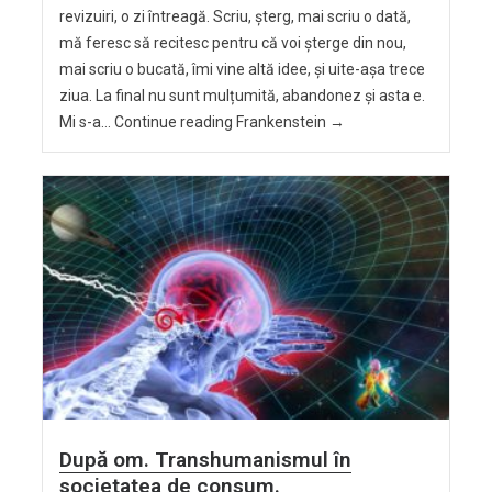
revizuiri, o zi întreagă. Scriu, șterg, mai scriu o dată,
mă feresc să recitesc pentru că voi șterge din nou,
mai scriu o bucată, îmi vine altă idee, și uite-așa trece
ziua. La final nu sunt mulțumită, abandonez și asta e.
Mi s-a… Continue reading Frankenstein →
După om. Transhumanismul în
societatea de consum.