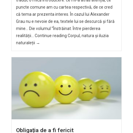
traduc o mică introducere: ce mi-a atras atenția, ce
puncte comune am cu cartea respectivă, de ce cred
că tema ar prezenta interes. În cazul lui Alexander
Grau nu e nevoie de ea, textele lui se descurcă și fără
mine… Die volumul ”Înstrăinat. Între pierderea
realității… Continue reading Corpul, natura și iluzia
naturaleții →
Obligația de a fi fericit