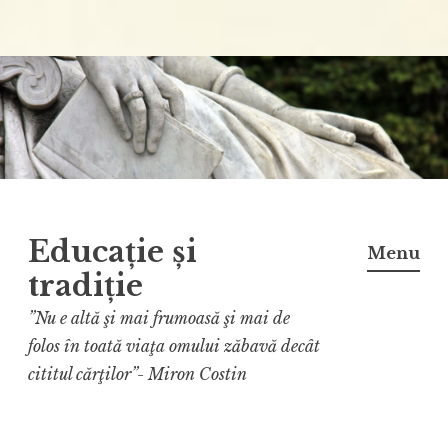
Educație și
Menu
tradiție
”Nu e altă şi mai frumoasă şi mai de
folos în toată viaţa omului zăbavă decât
cititul cărţilor”- Miron Costin