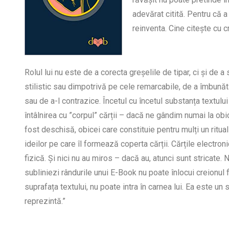
adevărat citită. Pentru că 
reinventa. Cine citește cu 
Rolul lui nu este de a corecta greșelile de tipar, ci și de 
stilistic sau dimpotrivă pe cele remarcabile, de a îmbunătă
sau de a-l contrazice. Încetul cu încetul substanța textului 
întâlnirea cu ”corpul” cărții – dacă ne gândim numai la obi
fost deschisă, obicei care constituie pentru mulți un ritual
ideilor pe care îl formează coperta cărții. Cărțile electr
fizică. Și nici nu au miros – dacă au, atunci sunt stricate. N
subliniezi rândurile unui E-Book nu poate înlocui creionul 
suprafața textului, nu poate intra în carnea lui. Ea este un 
reprezintă.”