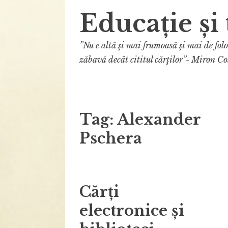
Educație și 
”Nu e altă şi mai frumoasă şi mai de fol
zăbavă decât cititul cărţilor”- Miron Co
Tag:
Alexander
Pschera
Cărți
electronice și