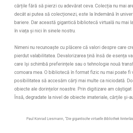
cărțile fără să pierzi cu adevărat ceva. Colecția nu mai ar
decât ai putea să colecționezi, este la îndemână în univer
bariere. Dar această gigantică bibliotecă virtuală nu mai las
în viața și nici în sinele nostru.
Nimeni nu recunoaște cu plăcere că valori despre care cre
pierdut valabilitatea. Devalorizarea țină însă de esența va
care își schimbă preferințele sau o tehnologie nouă tran
comoara mea. O bibliotecă în format fizic nu mai poate fi
posibilitatea să accesăm cărți mai multe ca niciodată. D
obiecte ale dorințelor noastre. Prin digitizare am câștigat 
Însă, degradate la nivel de obiecte imateriale, cărțile și-au
Paul Konrad Liesmann,
”Die gigantische virtuelle Bibliothek hinterlä