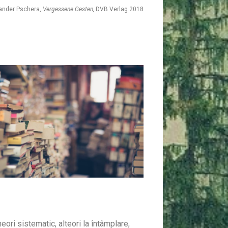
ander Pschera,
Vergessene Gesten,
DVB Verlag 2018
eori sistematic, alteori la întâmplare,