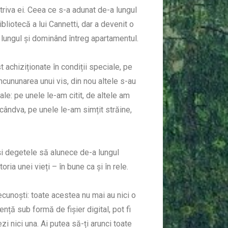
triva ei. Ceea ce s-a adunat de-a lungul
liotecă a lui Cannetti, dar a devenit o
a lungul și dominând întreg apartamentul.
st achiziționate în condiții speciale, pe
încununarea unui vis, din nou altele s-au
ale: pe unele le-am citit, de altele am
 cândva, pe unele le-am simțit străine,
lași degetele să alunece de-a lungul
oria unei vieți – în bune ca și în rele.
ecunoști: toate acestea nu mai au nici o
nță sub formă de fișier digital, pot fi
i nici una. Ai putea să-ți arunci toate