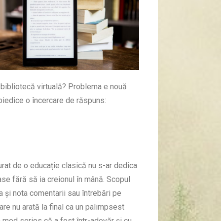
o bibliotecă virtuală? Problema e nouă
mpiedice o încercare de răspuns:
rat de o educație clasică nu s-ar dedica
oase fără să ia creionul în mână. Scopul
a și nota comentarii sau întrebări pe
are nu arată la final ca un palimpsest
n mod serios că a fost într-adevăr și cu