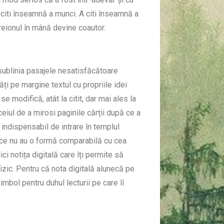
a citi înseamnă a munci. A citi înseamnă a
creionul în mână devine coautor.
a sublinia pasajele nesatisfăcătoare
ți pe margine textul cu propriile idei
se modifică, atât la citit, dar mai ales la
ceiul de a mirosi paginile cărții după ce a
 indispensabil de intrare în templul
onice nu au o formă comparabilă cu cea
ici notița digitală care îți permite să
fizic. Pentru că nota digitală alunecă pe
simbol pentru duhul lecturii pe care îl