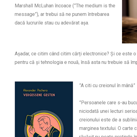
Marshall McLuhan încoace (”The medium is the
message”), ar trebui să ne punem întrebarea
dacă lucrurile stau cu adevărat așa.
Așadar, ce citim când citim cărți electronice? Și ce este 
pentru că și tehnologia e nouă, însă asta nu trebuie să î
”A citi cu creionul în mână”
”Persoanele care s-au bucu
niciodată unei lecturi seri
creionului este de a sublini
marginea textului. O carte c
răvășit nu poate pretinde î