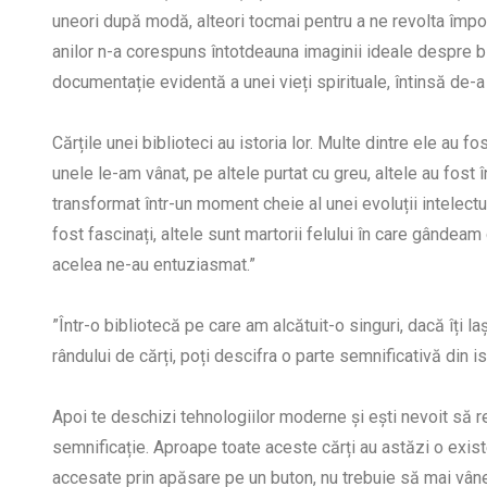
uneori după modă, alteori tocmai pentru a ne revolta împo
anilor n-a corespuns întotdeauna imaginii ideale despre bib
documentație evidentă a unei vieți spirituale, întinsă de-
Cărțile unei biblioteci au istoria lor. Multe dintre ele au fo
unele le-am vânat, pe altele purtat cu greu, altele au fost 
transformat într-un moment cheie al unei evoluții intelectu
fost fascinați, altele sunt martorii felului în care gândeam
acelea ne-au entuziasmat.”
”Într-o bibliotecă pe care am alcătuit-o singuri, dacă îți 
rândului de cărți, poți descifra o parte semnificativă din ist
Apoi te deschizi tehnologiilor moderne și ești nevoit să r
semnificație. Aproape toate aceste cărți au astăzi o existe
accesate prin apăsare pe un buton, nu trebuie să mai vânez