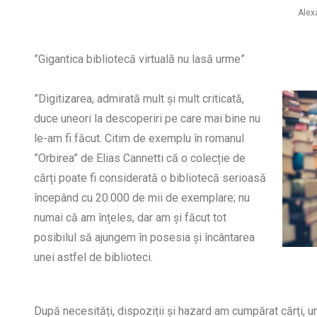
Alex
”Gigantica bibliotecă virtuală nu lasă urme”
”Digitizarea, admirată mult și mult criticată,
duce uneori la descoperiri pe care mai bine nu
le-am fi făcut. Citim de exemplu în romanul
”Orbirea” de Elias Cannetti că o colecție de
cărți poate fi considerată o bibliotecă serioasă
începând cu 20.000 de mii de exemplare; nu
numai că am înțeles, dar am și făcut tot
posibilul să ajungem în posesia și încântarea
unei astfel de biblioteci.
După necesități, dispoziții și hazard am cumpărat cărți, un