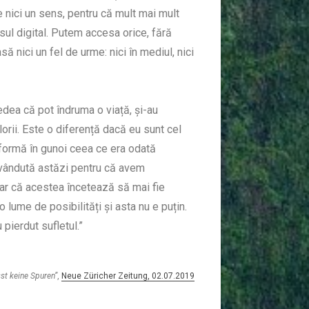
e nici un sens, pentru că mult mai mult
sul digital. Putem accesa orice, fără
ă nici un fel de urme: nici în mediul, nici
dea că pot îndruma o viață, și-au
lorii. Este o diferență dacă eu sunt cel
sformă în gunoi ceea ce era odată
 vândută astăzi pentru că avem
oar că acestea încetează să mai fie
o lume de posibilități și asta nu e puțin.
 pierdut sufletul.”
sst keine Spuren”
,
Neue Züricher Zeitung, 02.07.2019