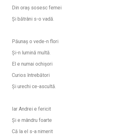
Din oraș sosesc femei
Și bătrâni s-o vadă.
Păunaș o vede-n flori
Și-n lumină multă.
El e numai ochișori
Curios întrebători
Și urechi ce-ascultă.
Iar Andrei e fericit
Și e mândru foarte
Că la el s-a nimerit