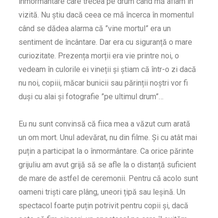
înmormântare care trecea pe drum când mă aflam în
vizită. Nu știu dacă ceea ce mă încerca în momentul
când se dădea alarma că ”vine mortul” era un
sentiment de încântare. Dar era cu siguranță o mare
curiozitate. Prezența morții era vie printre noi, o
vedeam în culorile ei vineții și știam că într-o zi dacă
nu noi, copiii, măcar bunicii sau părinții noștri vor fi
duși cu alai și fotografie ”pe ultimul drum”…
Eu nu sunt convinsă că fiica mea a văzut cum arată
un om mort. Unul adevărat, nu din filme. Și cu atât mai
puțin a participat la o înmormântare. Ca orice părinte
grijuliu am avut grijă să se afle la o distanță suficient
de mare de astfel de ceremonii. Pentru că acolo sunt
oameni triști care plâng, uneori țipă sau leșină. Un
spectacol foarte puțin potrivit pentru copii și, dacă