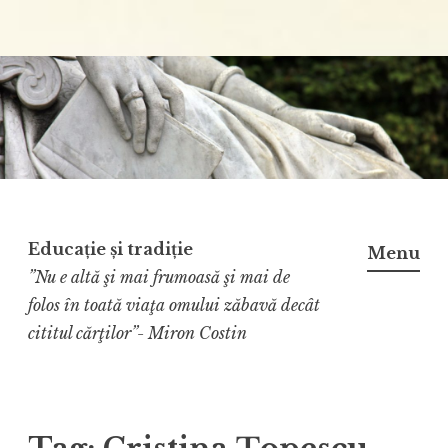
Educație și tradiție
Menu
”Nu e altă şi mai frumoasă şi mai de
folos în toată viaţa omului zăbavă decât
cititul cărţilor”- Miron Costin