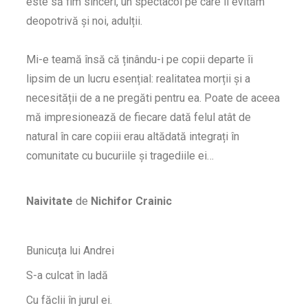
este să fim sinceri, un spectacol pe care îl evităm
deopotrivă și noi, adulții.
Mi-e teamă însă că ținându-i pe copii departe îi
lipsim de un lucru esențial: realitatea morții și a
necesității de a ne pregăti pentru ea. Poate de aceea
mă impresionează de fiecare dată felul atât de
natural în care copiii erau altădată integrați în
comunitate cu bucuriile și tragediile ei…
Naivitate
de
Nichifor Crainic
Bunicuța lui Andrei
S-a culcat în ladă
Cu făclii în jurul ei.