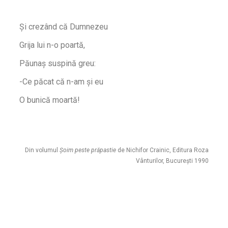
Și crezând că Dumnezeu
Grija lui n-o poartă,
Păunaș suspină greu:
-Ce păcat că n-am și eu
O bunică moartă!
Din volumul
Șoim peste prăpastie
de Nichifor Crainic, Editura Roza
Vânturilor, București 1990