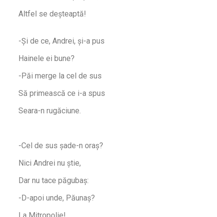
Altfel se deșteaptă!
-Și de ce, Andrei, și-a pus
Hainele ei bune?
-Păi merge la cel de sus
Să primească ce i-a spus
Seara-n rugăciune.
-Cel de sus șade-n oraș?
Nici Andrei nu știe,
Dar nu tace păgubaș:
-D-apoi unde, Păunaș?
La Mitropolie!