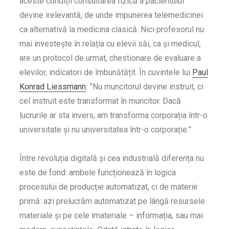
aceste condiții consultarea fizică a pacientului
devine irelevantă, de unde impunerea telemedicinei
ca alternativă la medicina clasică. Nici profesorul nu
mai investește în relația cu elevii săi, ca și medicul,
are un protocol de urmat, chestionare de evaluare a
elevilor, indicatori de îmbunătățit. În cuvintele lui
Paul
Konrad Liessmann
: ”Nu muncitorul devine instruit, ci
cel instruit este transformat în muncitor. Dacă
lucrurile ar sta invers, am transforma corporația într-o
universitate și nu universitatea într-o corporație.”
Între revoluția digitală și cea industrială diferența nu
este de fond: ambele funcționează în logica
procesului de producție automatizat, ci de materie
primă: azi prelucrăm automatizat pe lângă resursele
materiale și pe cele imateriale – informația, sau mai