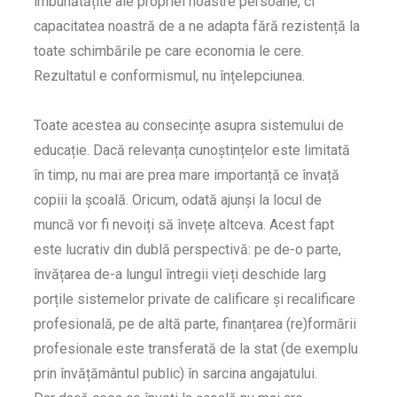
îmbunătățite ale propriei noastre persoane, ci
capacitatea noastră de a ne adapta fără rezistență la
toate schimbările pe care economia le cere.
Rezultatul e conformismul, nu înțelepciunea.
Toate acestea au consecințe asupra sistemului de
educație. Dacă relevanța cunoștințelor este limitată
în timp, nu mai are prea mare importanță ce învață
copiii la școală. Oricum, odată ajunși la locul de
muncă vor fi nevoiți să învețe altceva. Acest fapt
este lucrativ din dublă perspectivă: pe de-o parte,
învățarea de-a lungul întregii vieți deschide larg
porțile sistemelor private de calificare și recalificare
profesională, pe de altă parte, finanțarea (re)formării
profesionale este transferată de la stat (de exemplu
prin învățământul public) în sarcina angajatului.