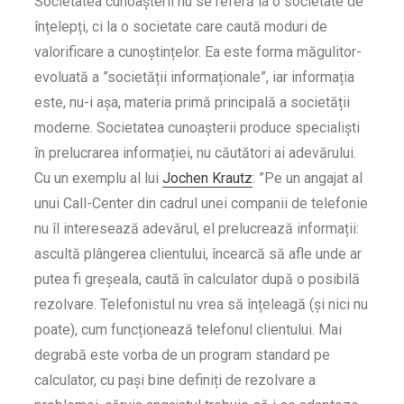
Societatea cunoașterii nu se referă la o societate de
înțelepți, ci la o societate care caută moduri de
valorificare a cunoștințelor. Ea este forma măgulitor-
evoluată a ”societății informaționale”, iar informația
este, nu-i așa, materia primă principală a societății
moderne. Societatea cunoașterii produce specialiști
în prelucrarea informației, nu căutători ai adevărului.
Cu un exemplu al lui
Jochen Krautz
: ”Pe un angajat al
unui Call-Center din cadrul unei companii de telefonie
nu îl interesează adevărul, el prelucrează informații:
ascultă plângerea clientului, încearcă să afle unde ar
putea fi greșeala, caută în calculator după o posibilă
rezolvare. Telefonistul nu vrea să înțeleagă (și nici nu
poate), cum funcționează telefonul clientului. Mai
degrabă este vorba de un program standard pe
calculator, cu pași bine definiți de rezolvare a