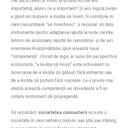
Dar dacă ceea ce înveți la școală nu mai are
importanță, atunci ce e important? Și aici logica pieței
a găsit un răspuns: a învăța să înveți. În condițiile în
care cunoștințele ”se învechesc”, e necesar să deții
instrumente pentru adaptarea rapidă la noile cerințe,
tehnici de acumulare rapidă de cunoștințe, și de aici
orientarea învățământului spre această nouă
”competență”. Oricât de logic ar suna din perspectivă
economică, ”a învăța să înveți” este echivalent cu
încercarea de a învăța să gătești fără alimente sau
de a învăța să pictezi fără vopsele. La o privire mai
atentă această competență se dovedește a fi un
simplu instrument de propagandă.
Să rezumăm:
societatea cunoașterii
nu este o
societate în care oamenii cunosc sau știu sau înțeleg,