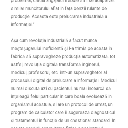
problemei, căruia angajatul trebuie să i se adapteze,
similar muncitorului aflat în fața benzii rulante de
producție. Aceasta este prelucrarea industrială a
informației.”
Așa cum revoluția industrială a făcut munca
meșteșugarului ineficientă și l-a trimis pe acesta în
fabrică să supravegheze producția automatizată, tot
astfel, revoluția digitală transformă inginerul,
medicul, profesorul, etc. într-un supraveghetor al
procesului digital de prelucrare a informației. Medicul
nu mai discută azi cu pacientul, nu mai încearcă să
înțeleagă felul particular în care boala evoluează în
organismul acestuia, el are un protocol de urmat, un
program de calculator care îi sugerează diagnosticul
și tratamentul în funcție de un chestionar standard. În