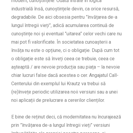
modern, cunoștințele. Odată intrate în logica
industrială însă, cunoștințele devin, ca orice resursă,
degradabile. De aici obsesia pentru ”învățarea de-a
lungul întregii vieți”, adică acumularea continuă de
cunoștințe noi și eventual ”uitarea” celor vechi care nu
mai pot fi valorificate. În societatea cunoașterii a
învăța nu este o opțiune, ci o obligație. După cum tot
o obligație este să înveți ceea ce trebuie, ceea ce
așteaptă / are nevoie producția sau piața – la nevoie
chiar lucruri false dacă acestea o cer. Angajatul Call-
Centerului din exemplul lui Krautz va trebui să
(re)învețe periodic utilizarea noii versiuni sau a unei
noi aplicații de prelucrare a cererilor clienților.
E bine de reținut deci, că modernitatea nu încurajează
prin ”învățarea de-a lungul întregii vieți” versiuni