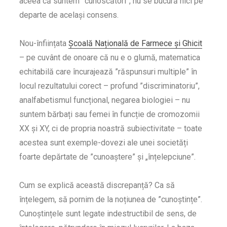
aceea că suntem ”cunoscători”, nu se bucură nici pe
departe de același consens.
Nou-înființata
Școală Națională de Farmece și Ghicit
– pe cuvânt de onoare că nu e o glumă, matematica
echitabilă care încurajează ”răspunsuri multiple” în
locul rezultatului corect – profund ”discriminatoriu”,
analfabetismul funcțional, negarea biologiei – nu
suntem bărbați sau femei în funcție de cromozomii
XX și XY, ci de propria noastră subiectivitate – toate
acestea sunt exemple-dovezi ale unei societăți
foarte depărtate de ”cunoaștere” și „înțelepciune”.
Cum se explică această discrepanță? Ca să
înțelegem, să pornim de la noțiunea de ”cunoștințe”.
Cunoștințele sunt legate indestructibil de sens, de