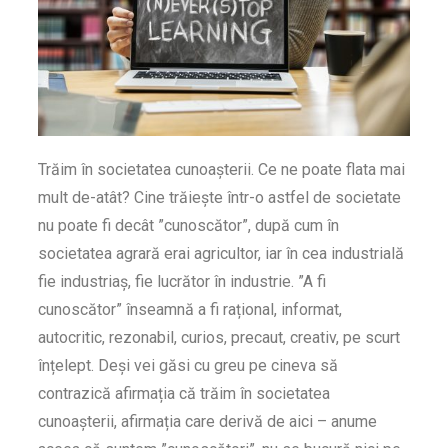
Trăim în societatea cunoașterii. Ce ne poate flata mai
mult de-atât? Cine trăiește într-o astfel de societate
nu poate fi decât ”cunoscător”, după cum în
societatea agrară erai agricultor, iar în cea industrială
fie industriaș, fie lucrător în industrie. ”A fi
cunoscător” înseamnă a fi rațional, informat,
autocritic, rezonabil, curios, precaut, creativ, pe scurt
înțelept. Deși vei găsi cu greu pe cineva să
contrazică afirmația că trăim în societatea
cunoașterii, afirmația care derivă de aici – anume