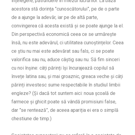
înțelegere, pătrundere în miezul lucrurilor. La baza
acestora stă dorința ”cunoscătorului”, pe de o parte
de a ajunge la adevăr, iar pe de altă parte,
convingerea că acesta există și se poate ajunge la el.
Din perspectivă economică ceea ce se urmărește
însă, nu este adevărul, ci utilitatea cunoștințelor. Ceea
ce știu nu mai este adevărat sau fals, ci se poate
valorifica sau nu, aduce câștig sau nu. Să fim sinceri
cu noi înșine: câți părinți își încurajează copilul să
învețe latina sau, și mai groaznic, greaca veche și câți
părinți investesc sume respectabile în studiul limbii
engleze? (Și dacă tot suntem aici: noua școală de
farmece și ghicit poate să vândă promisiuni false,
dar ”se rentează”, de aceea apariția ei era o simplă
chestiune de timp.)