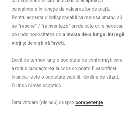
ci o societate în care indivizii își adaptează
cunoștințele în funcție de valoarea lor de piață.
Pentru aceasta e indispensabil ca resursa umană să
se ”rescrie” / ”reinventeze” ori de câte ori e necesar,
de unde necesitatea de
a învăța de-a lungul întregii
vieți
și de
a ști să înveți.
Dacă pe termen lung o societate de conformiști care
a redus cunoașterea la ceea ce poate fi valorificat
financiar este o societate viabilă, rămâne de văzut.
Eu însă rămân sceptică.
Data viitoare (din nou) despre
competențe
.