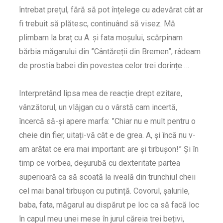
întrebat prețul, fără să pot înțelege cu adevărat cât ar
fi trebuit să plătesc, continuând să visez. Mă
plimbam la braț cu A. și fata moșului, scărpinam
bărbia măgarului din ”Cântăreții din Bremen”, râdeam
de prostia babei din povestea celor trei dorințe …
Interpretând lipsa mea de reacție drept ezitare,
vânzătorul, un vlăjgan cu o vârstă cam incertă,
încercă să-și apere marfa: ”Chiar nu e mult pentru o
cheie din fier, uitați-vă cât e de grea. A, și încă nu v-
am arătat ce era mai important: are și tirbușon!” Și în
timp ce vorbea, deșurubă cu dexteritate partea
superioară ca să scoată la iveală din trunchiul cheii
cel mai banal tirbușon cu putință. Covorul, șalurile,
baba, fata, măgarul au dispărut pe loc ca să facă loc
în capul meu unei mese în jurul căreia trei bețivi,