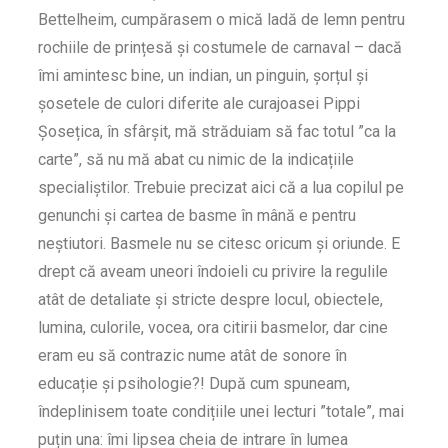
Bettelheim, cumpărasem o mică ladă de lemn pentru
rochiile de prințesă și costumele de carnaval – dacă
îmi amintesc bine, un indian, un pinguin, șorțul și
șosetele de culori diferite ale curajoasei Pippi
Șosețica, în sfârșit, mă străduiam să fac totul ”ca la
carte”, să nu mă abat cu nimic de la indicațiile
specialiștilor. Trebuie precizat aici că a lua copilul pe
genunchi și cartea de basme în mână e pentru
neștiutori. Basmele nu se citesc oricum și oriunde. E
drept că aveam uneori îndoieli cu privire la regulile
atât de detaliate și stricte despre locul, obiectele,
lumina, culorile, vocea, ora citirii basmelor, dar cine
eram eu să contrazic nume atât de sonore în
educație și psihologie?! După cum spuneam,
îndeplinisem toate condițiile unei lecturi ”totale”, mai
puțin una: îmi lipsea cheia de intrare în lumea