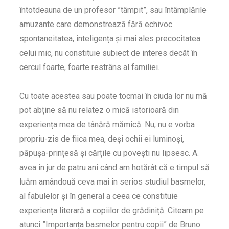
întotdeauna de un profesor ”tâmpit”, sau întâmplările
amuzante care demonstrează fără echivoc
spontaneitatea, inteligența și mai ales precocitatea
celui mic, nu constituie subiect de interes decât în
cercul foarte, foarte restrâns al familiei.
Cu toate acestea sau poate tocmai în ciuda lor nu mă
pot abține să nu relatez o mică istorioară din
experiența mea de tânără mămică. Nu, nu e vorba
propriu-zis de fiica mea, deși ochii ei luminoși,
păpușa-prințesă și cărțile cu povești nu lipsesc. A.
avea în jur de patru ani când am hotărât că e timpul să
luăm amândouă ceva mai în serios studiul basmelor,
al fabulelor și în general a ceea ce constituie
experiența literară a copiilor de grădiniță. Citeam pe
atunci ”Importanța basmelor pentru copii” de Bruno