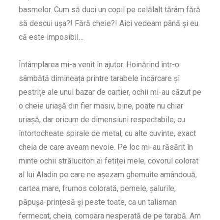
basmelor. Cum să duci un copil pe celălalt tărâm fără
să descui ușa?! Fără cheie?! Aici vedeam până și eu
că este imposibil…
Întâmplarea mi-a venit în ajutor. Hoinărind într-o
sâmbătă dimineața printre tarabele încărcare și
pestrițe ale unui bazar de cartier, ochii mi-au căzut pe
o cheie uriașă din fier masiv, bine, poate nu chiar
uriașă, dar oricum de dimensiuni respectabile, cu
întortocheate spirale de metal, cu alte cuvinte, exact
cheia de care aveam nevoie. Pe loc mi-au răsărit în
minte ochii strălucitori ai fetiței mele, covorul colorat
al lui Aladin pe care ne așezam ghemuite amândouă,
cartea mare, frumos colorată, pernele, șalurile,
păpușa-prințesă și peste toate, ca un talisman
fermecat, cheia, comoara nesperată de pe tarabă. Am