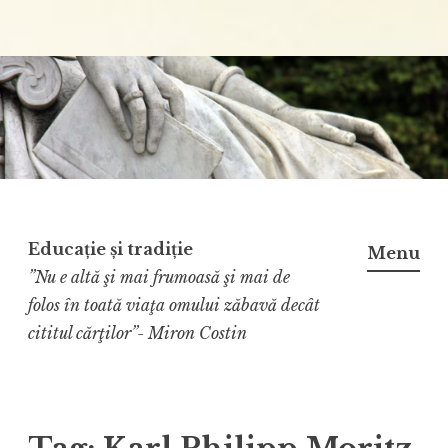
Educație și tradiție
Menu
”Nu e altă şi mai frumoasă şi mai de
folos în toată viaţa omului zăbavă decât
cititul cărţilor”- Miron Costin