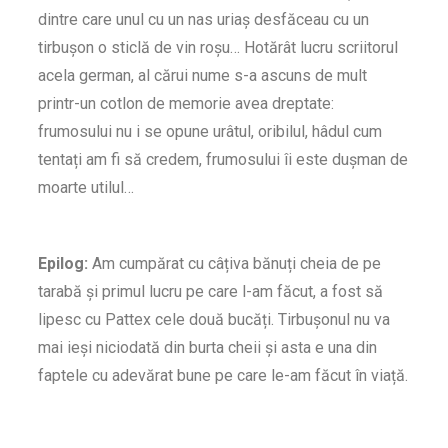
dintre care unul cu un nas uriaș desfăceau cu un
tirbușon o sticlă de vin roșu… Hotărât lucru scriitorul
acela german, al cărui nume s-a ascuns de mult
printr-un cotlon de memorie avea dreptate:
frumosului nu i se opune urâtul, oribilul, hâdul cum
tentați am fi să credem, frumosului îi este dușman de
moarte utilul…
Epilog:
Am cumpărat cu câțiva bănuți cheia de pe
tarabă și primul lucru pe care l-am făcut, a fost să
lipesc cu Pattex cele două bucăți. Tirbușonul nu va
mai ieși niciodată din burta cheii și asta e una din
faptele cu adevărat bune pe care le-am făcut în viață.