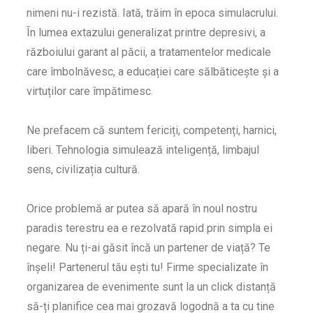
nimeni nu-i rezistă. Iată, trăim în epoca simulacrului.
În lumea extazului generalizat printre depresivi, a
războiului garant al păcii, a tratamentelor medicale
care îmbolnăvesc, a educației care sălbăticește și a
virtuților care împătimesc.
Ne prefacem că suntem fericiți, competenți, harnici,
liberi. Tehnologia simulează inteligență, limbajul
sens, civilizația cultură.
Orice problemă ar putea să apară în noul nostru
paradis terestru ea e rezolvată rapid prin simpla ei
negare. Nu ți-ai găsit încă un partener de viață? Te
înșeli! Partenerul tău ești tu! Firme specializate în
organizarea de evenimente sunt la un click distanță
să-ți planifice cea mai grozavă logodnă a ta cu tine