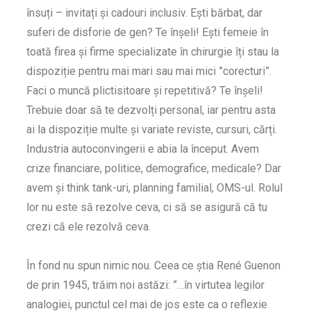
însuți – invitați și cadouri inclusiv. Ești bărbat, dar
suferi de disforie de gen? Te înșeli! Ești femeie în
toată firea și firme specializate în chirurgie îți stau la
dispoziție pentru mai mari sau mai mici ”corecturi”.
Faci o muncă plictisitoare și repetitivă? Te înșeli!
Trebuie doar să te dezvolți personal, iar pentru asta
ai la dispoziție multe și variate reviste, cursuri, cărți.
Industria autoconvingerii e abia la început. Avem
crize financiare, politice, demografice, medicale? Dar
avem și think tank-uri, planning familial, OMS-ul. Rolul
lor nu este să rezolve ceva, ci să se asigură că tu
crezi că ele rezolvă ceva.
În fond nu spun nimic nou. Ceea ce știa René Guenon
de prin 1945, trăim noi astăzi: ”…în virtutea legilor
analogiei, punctul cel mai de jos este ca o reflexie