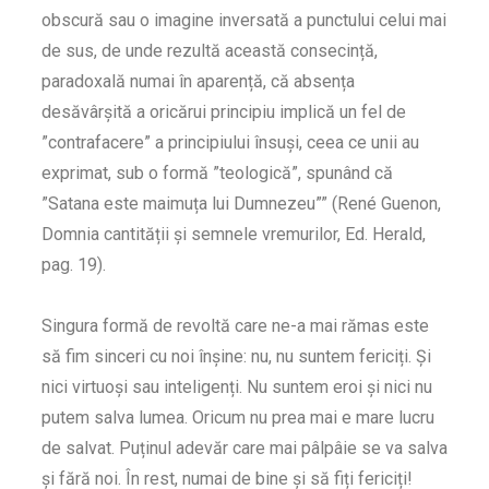
obscură sau o imagine inversată a punctului celui mai
de sus, de unde rezultă această consecință,
paradoxală numai în aparență, că absența
desăvârșită a oricărui principiu implică un fel de
”contrafacere” a principiului însuși, ceea ce unii au
exprimat, sub o formă ”teologică”, spunând că
”Satana este maimuța lui Dumnezeu”” (René Guenon,
Domnia cantității și semnele vremurilor, Ed. Herald,
pag. 19).
Singura formă de revoltă care ne-a mai rămas este
să fim sinceri cu noi înșine: nu, nu suntem fericiți. Și
nici virtuoși sau inteligenți. Nu suntem eroi și nici nu
putem salva lumea. Oricum nu prea mai e mare lucru
de salvat. Puținul adevăr care mai pâlpâie se va salva
și fără noi. În rest, numai de bine și să fiți fericiți!