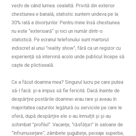
vechi de când lumea: cealaltă. Privită din exterior
chestiunea e banală, statistic suntem undeva pe la
30% rată a divorțurilor. Pentru mine însă chestiunea
nu este ”exterioară” și nici un număr dintr-o
statistică. Pe ecranul telefonului sunt martorul
indiscret al unui ”reality show”, fără ca un regizor cu
experiență să intervină acolo unde publicul începe să
caște de plictiseală.
Ce a făcut doamna mea? Singurul lucru pe care putea
să-l facă: și-a impus să fie fericită. Dacă înainte de
despărțire postările doamnei erau rare și aveau în
majoritatea cazurilor legătură cu serviciile pe care le
oferă, după despărțire ele s-au înmulțit și și-au
schimbat ”profilul”. Vacanțe, ”răsfățuri” în saloane de
”înfrumusețare”, zâmbete șugubețe, peisaje superbe,