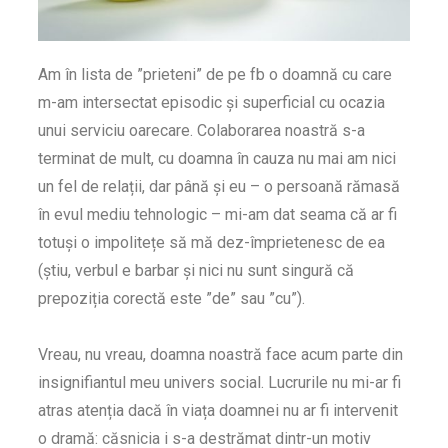
Am în lista de ”prieteni” de pe fb o doamnă cu care
m-am intersectat episodic și superficial cu ocazia
unui serviciu oarecare. Colaborarea noastră s-a
terminat de mult, cu doamna în cauza nu mai am nici
un fel de relații, dar până și eu – o persoană rămasă
în evul mediu tehnologic – mi-am dat seama că ar fi
totuși o impolitețe să mă dez-împrietenesc de ea
(știu, verbul e barbar și nici nu sunt singură că
prepoziția corectă este ”de” sau ”cu”).
Vreau, nu vreau, doamna noastră face acum parte din
insignifiantul meu univers social. Lucrurile nu mi-ar fi
atras atenția dacă în viața doamnei nu ar fi intervenit
o dramă: căsnicia i s-a destrămat dintr-un motiv