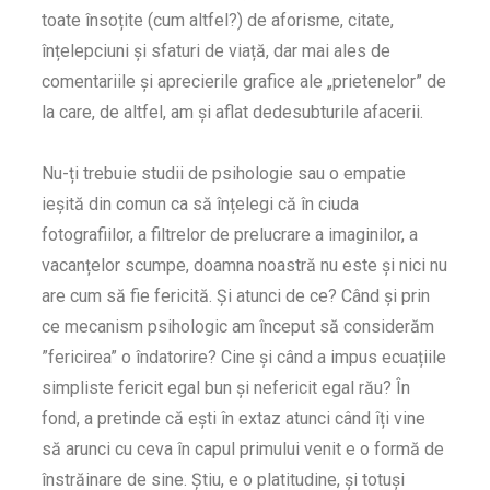
toate însoțite (cum altfel?) de aforisme, citate,
înțelepciuni și sfaturi de viață, dar mai ales de
comentariile și aprecierile grafice ale „prietenelor” de
la care, de altfel, am și aflat dedesubturile afacerii.
Nu-ți trebuie studii de psihologie sau o empatie
ieșită din comun ca să înțelegi că în ciuda
fotografiilor, a filtrelor de prelucrare a imaginilor, a
vacanțelor scumpe, doamna noastră nu este și nici nu
are cum să fie fericită. Și atunci de ce? Când și prin
ce mecanism psihologic am început să considerăm
”fericirea” o îndatorire? Cine și când a impus ecuațiile
simpliste fericit egal bun și nefericit egal rău? În
fond, a pretinde că ești în extaz atunci când îți vine
să arunci cu ceva în capul primului venit e o formă de
înstrăinare de sine. Știu, e o platitudine, și totuși