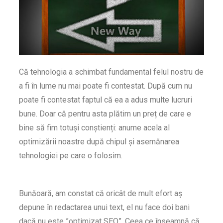
Că tehnologia a schimbat fundamental felul nostru de
a fi în lume nu mai poate fi contestat. După cum nu
poate fi contestat faptul că ea a adus multe lucruri
bune. Doar că pentru asta plătim un preț de care e
bine să fim totuși conștienți: anume acela al
optimizării noastre după chipul și asemănarea
tehnologiei pe care o folosim.
Bunăoară, am constat că oricât de mult efort aș
depune în redactarea unui text, el nu face doi bani
dacă nu este ”optimizat SEO”. Ceea ce înseamnă că