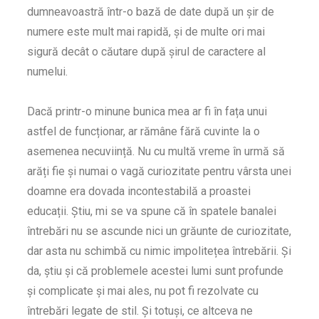
dumneavoastră într-o bază de date după un șir de
numere este mult mai rapidă, și de multe ori mai
sigură decât o căutare după șirul de caractere al
numelui.
Dacă printr-o minune bunica mea ar fi în fața unui
astfel de funcționar, ar rămâne fără cuvinte la o
asemenea necuviință. Nu cu multă vreme în urmă să
arăți fie și numai o vagă curiozitate pentru vârsta unei
doamne era dovada incontestabilă a proastei
educații. Știu, mi se va spune că în spatele banalei
întrebări nu se ascunde nici un grăunte de curiozitate,
dar asta nu schimbă cu nimic impolitețea întrebării. Și
da, știu și că problemele acestei lumi sunt profunde
și complicate și mai ales, nu pot fi rezolvate cu
întrebări legate de stil. Și totuși, ce altceva ne