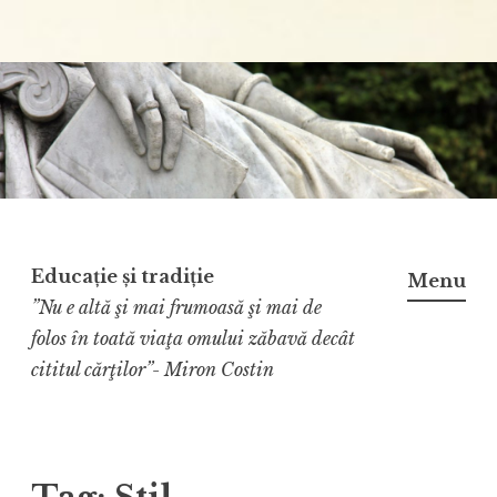
Educație și tradiție
Menu
”Nu e altă şi mai frumoasă şi mai de
folos în toată viaţa omului zăbavă decât
cititul cărţilor”- Miron Costin