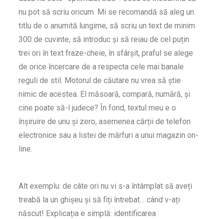
nu pot să scriu oricum. Mi se recomandă să aleg un
titlu de o anumită lungime, să scriu un text de minim
300 de cuvinte, să introduc și să reiau de cel puțin
trei ori în text fraze-cheie, în sfârșit, praful se alege
de orice încercare de a respecta cele mai banale
reguli de stil. Motorul de căutare nu vrea să știe
nimic de acestea. El măsoară, compară, numără, și
cine poate să-l judece? În fond, textul meu e o
înșiruire de unu și zero, asemenea cărții de telefon
electronice sau a listei de mărfuri a unui magazin on-
line.
Alt exemplu: de câte ori nu vi s-a întâmplat să aveți
treabă la un ghișeu și să fiți întrebat… când v-ați
născut! Explicația e simplă: identificarea