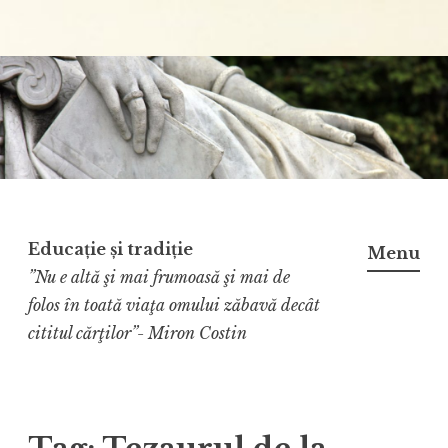
Educație și tradiție
Menu
”Nu e altă şi mai frumoasă şi mai de
folos în toată viaţa omului zăbavă decât
cititul cărţilor”- Miron Costin