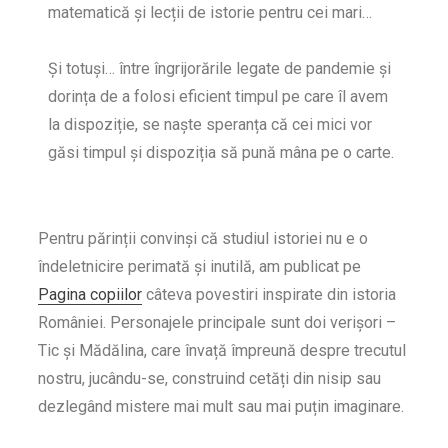
matematică și lecții de istorie pentru cei mari…
Și totuși… între îngrijorările legate de pandemie și
dorința de a folosi eficient timpul pe care îl avem
la dispoziție, se naște speranța că cei mici vor
găsi timpul și dispoziția să pună mâna pe o carte.
Pentru părinții convinși că studiul istoriei nu e o
îndeletnicire perimată și inutilă, am publicat pe
Pagina copiilor
câteva povestiri inspirate din istoria
României. Personajele principale sunt doi verișori –
Tic și Mădălina, care învață împreună despre trecutul
nostru, jucându-se, construind cetăți din nisip sau
dezlegând mistere mai mult sau mai puțin imaginare.