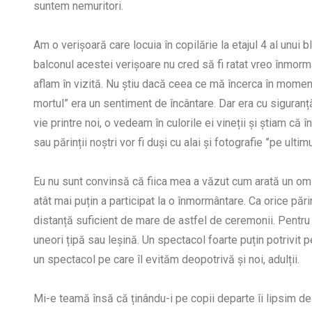
suntem nemuritori.
Am o verișoară care locuia în copilărie la etajul 4 al unui bl
balconul acestei verișoare nu cred să fi ratat vreo înmo
aflam în vizită. Nu știu dacă ceea ce mă încerca în mome
mortul” era un sentiment de încântare. Dar era cu siguranț
vie printre noi, o vedeam în culorile ei vineții și știam că î
sau părinții noștri vor fi duși cu alai și fotografie ”pe ulti
Eu nu sunt convinsă că fiica mea a văzut cum arată un om m
atât mai puțin a participat la o înmormântare. Ca orice părin
distanță suficient de mare de astfel de ceremonii. Pentru 
uneori țipă sau leșină. Un spectacol foarte puțin potrivit p
un spectacol pe care îl evităm deopotrivă și noi, adulții.
Mi-e teamă însă că ținându-i pe copii departe îi lipsim de u