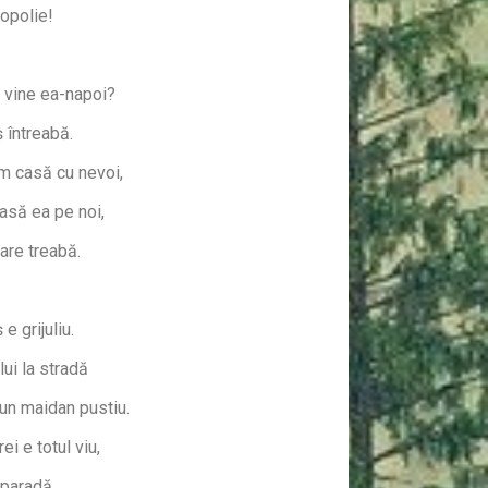
ropolie!
i vine ea-napoi?
 întreabă.
m casă cu nevoi,
asă ea pe noi,
are treabă.
e grijuliu.
lui la stradă
 un maidan pustiu.
ei e totul viu,
 paradă.