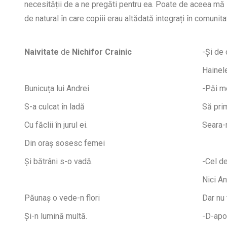
necesității de a ne pregăti pentru ea. Poate de aceea mă 
de natural în care copiii erau altădată integrați în comunita
Naivitate
de
Nichifor Crainic
-Și de 
Hainel
Bunicuța lui Andrei
-Păi m
S-a culcat în ladă
Să pri
Cu făclii în jurul ei.
Seara-
Din oraș sosesc femei
Și bătrâni s-o vadă.
-Cel d
Nici An
Păunaș o vede-n flori
Dar nu
Și-n lumină multă.
-D-apo