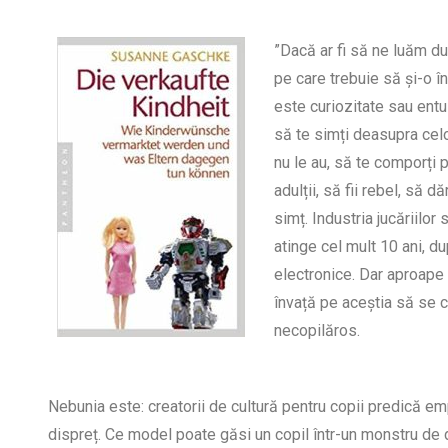
”Dacă ar fi să ne luăm du
pe care trebuie să și-o î
este curiozitate sau ent
să te simți deasupra celo
nu le au, să te comporți p
adulții, să fii rebel, să d
simț. Industria jucăriilor
atinge cel mult 10 ani, du
electronice. Dar aproape to
învață pe aceștia să se 
necopilăros.
Nebunia este: creatorii de cultură pentru copii predică em
dispreț. Ce model poate găsi un copil într-un monstru de