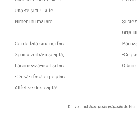
Uită-te și tu! La fel
Nimeni nu mai are.
Și cre
Grija l
Cei de față cruci își fac,
Păunaș
Spun o vorbă-n șoaptă,
-Ce pă
Lăcrimează-ncet și tac.
O buni
-Ca să-i facă ei pe plac,
Altfel se deșteaptă!
Din volumul
Șoim peste prăpastie
de Nichi