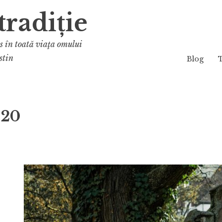
tradiție
os în toată viaţa omului
stin
Blog
020