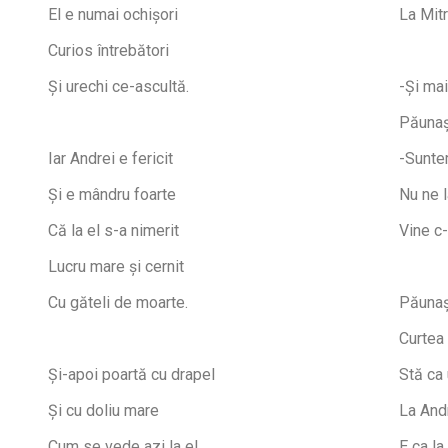
El e numai ochișori
La Mit
Curios întrebători
Și urechi ce-ascultă.
-Și ma
Păunaș
Iar Andrei e fericit
-Sunte
Și e mândru foarte
Nu ne l
Că la el s-a nimerit
Vine c-
Lucru mare și cernit
Cu găteli de moarte.
Păunaș 
Curtea 
Și-apoi poartă cu drapel
Stă ca
Și cu doliu mare
La Andr
Cum se vede azi la el,
E ca la