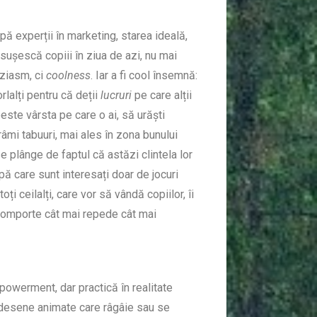
pă experții în marketing, starea ideală,
nsușescă copiii în ziua de azi, nu mai
uziasm, ci
coolness
. Iar a fi cool însemnă:
rlalți pentru că deții
lucruri
pe care alții
este vârsta pe care o ai, să urăști
ărâmi tabuuri, mai ales în zona bunului
 se plânge de faptul că astăzi clintela lor
pă care sunt interesați doar de jocuri
ți ceilalți, care vor să vândă copiilor, îi
comporte cât mai repede cât mai
powerment, dar practică în realitate
 desene animate care râgâie sau se