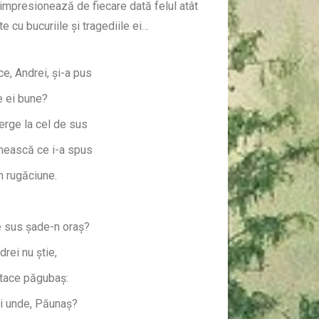
impresionează de fiecare dată felul atât
te cu bucuriile și tragediile ei…
ce, Andrei, și-a pus
e ei bune?
erge la cel de sus
mească ce i-a spus
n rugăciune.
e sus șade-n oraș?
drei nu știe,
 tace păgubaș:
i unde, Păunaș?