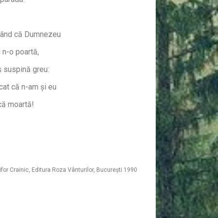
zând că Dumnezeu
ui n-o poartă,
 suspină greu:
cat că n-am și eu
că moartă!
for Crainic, Editura Roza Vânturilor, București 1990