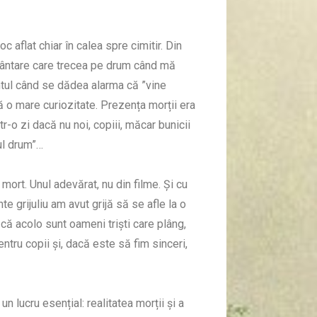
oc aflat chiar în calea spre cimitir. Din
rmântare care trecea pe drum când mă
ntul când se dădea alarma că ”vine
ă o mare curiozitate. Prezența morții era
ntr-o zi dacă nu noi, copiii, măcar bunicii
mul drum”…
ort. Unul adevărat, nu din filme. Și cu
te grijuliu am avut grijă să se afle la o
că acolo sunt oameni triști care plâng,
entru copii și, dacă este să fim sinceri,
n lucru esențial: realitatea morții și a