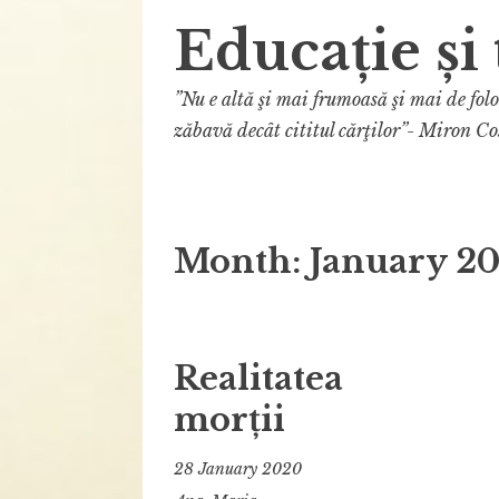
Educație și 
”Nu e altă şi mai frumoasă şi mai de fol
zăbavă decât cititul cărţilor”- Miron Co
Month:
January 2
Realitatea
morții
28 January 2020