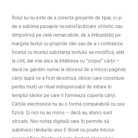
Rolul lui nu este de a corecta greșelile de tipar, ci și
de a sublinia pasajele nesatisfăcătoare stilistic sau
dimpotrivă pe cele remarcabile, de a îmbunătăți pe
margine textul cu propriile idei sau de a-l contrazice.
Încetul cu încetul substanța textului se modifică, atât
la citit, dar mai ales la întâlnirea cu ”corpul” cărții –
dacă ne gândim numai la obiceiul de a mirosi paginile
cărții după ce a fost deschisă, obicei care constituie
pentru mulți un ritual indispensabil de intrare în
templul ideilor pe care îl formează coperta cărții.
Cărțile electronice nu au o formă comparabilă cu cea
fizică. Și nici nu au miros – dacă au, atunci sunt
stricate. Nici notița digitală care îți permite să
subliniezi rândurile unui E-Book nu poate înlocui