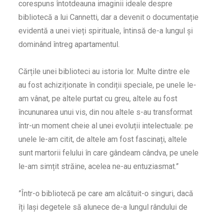
corespuns întotdeauna imaginii ideale despre
bibliotecă a lui Cannetti, dar a devenit o documentație
evidentă a unei vieți spirituale, întinsă de-a lungul și
dominând întreg apartamentul.
Cărțile unei biblioteci au istoria lor. Multe dintre ele
au fost achiziționate în condiții speciale, pe unele le-
am vânat, pe altele purtat cu greu, altele au fost
încununarea unui vis, din nou altele s-au transformat
într-un moment cheie al unei evoluții intelectuale: pe
unele le-am citit, de altele am fost fascinați, altele
sunt martorii felului în care gândeam cândva, pe unele
le-am simțit străine, acelea ne-au entuziasmat.”
”Într-o bibliotecă pe care am alcătuit-o singuri, dacă
îți lași degetele să alunece de-a lungul rândului de