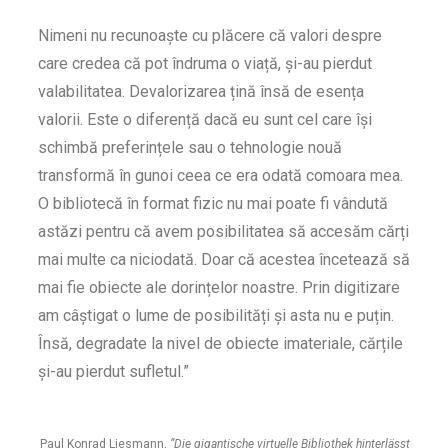
Nimeni nu recunoaște cu plăcere că valori despre
care credea că pot îndruma o viață, și-au pierdut
valabilitatea. Devalorizarea țină însă de esența
valorii. Este o diferență dacă eu sunt cel care își
schimbă preferințele sau o tehnologie nouă
transformă în gunoi ceea ce era odată comoara mea.
O bibliotecă în format fizic nu mai poate fi vândută
astăzi pentru că avem posibilitatea să accesăm cărți
mai multe ca niciodată. Doar că acestea încetează să
mai fie obiecte ale dorințelor noastre. Prin digitizare
am câștigat o lume de posibilități și asta nu e puțin.
Însă, degradate la nivel de obiecte imateriale, cărțile
și-au pierdut sufletul.”
Paul Konrad Liesmann,
”Die gigantische virtuelle Bibliothek hinterlässt