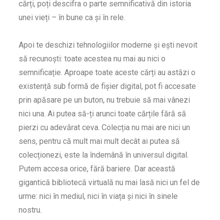
cărți, poți descifra o parte semnificativă din istoria
unei vieți – în bune ca și în rele.
Apoi te deschizi tehnologiilor moderne și ești nevoit
să recunoști: toate acestea nu mai au nici o
semnificație. Aproape toate aceste cărți au astăzi o
existență sub formă de fișier digital, pot fi accesate
prin apăsare pe un buton, nu trebuie să mai vânezi
nici una. Ai putea să-ți arunci toate cărțile fără să
pierzi cu adevărat ceva. Colecția nu mai are nici un
sens, pentru că mult mai mult decât ai putea să
colecționezi, este la îndemână în universul digital.
Putem accesa orice, fără bariere. Dar această
gigantică bibliotecă virtuală nu mai lasă nici un fel de
urme: nici în mediul, nici în viața și nici în sinele
nostru.