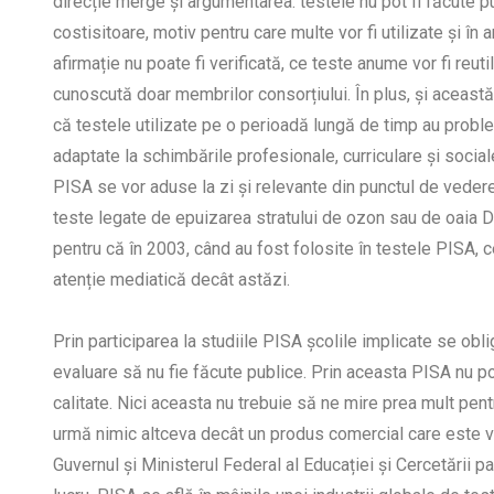
direcție merge și argumentarea: testele nu pot fi făcute p
costisitoare, motiv pentru care multe vor fi utilizate și în a
afirmație nu poate fi verificată, ce teste anume vor fi reuti
cunoscută doar membrilor consorțiului. În plus, și această
că testele utilizate pe o perioadă lungă de timp au probleme
adaptate la schimbările profesionale, curriculare și socia
PISA se vor aduse la zi și relevante din punctul de vedere 
teste legate de epuizarea stratului de ozon sau de oaia Dol
pentru că în 2003, când au fost folosite în testele PISA,
atenție mediatică decât astăzi.
Prin participarea la studiile PISA școlile implicate se obl
evaluare să nu fie făcute publice. Prin aceasta PISA nu po
calitate. Nici aceasta nu trebuie să ne mire prea mult pent
urmă nimic altceva decât un produs comercial care este vâ
Guvernul și Ministerul Federal al Educației și Cercetării pa