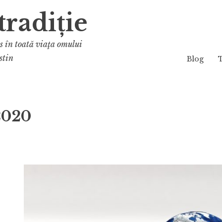
tradiție
os în toată viaţa omului
stin
Blog
2020