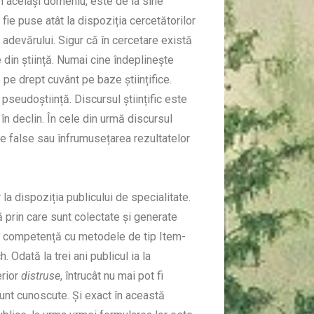
n același domeniu, este de la sine
ă fie puse atât la dispoziția cercetătorilor
a adevărului. Sigur că în cercetare există
e din știință. Numai cine îndeplinește
 pe drept cuvânt pe baze științifice.
 pseudoștiință. Discursul științific este
în declin. În cele din urmă discursul
ile false sau înfrumusețarea rezultatelor
la dispoziția publicului de specialitate.
ă prin care sunt colectate și generate
de competență cu metodele de tip Item-
. Odată la trei ani publicul ia la
erior
distruse
, întrucât nu mai pot fi
 sunt cunoscute. Și exact în această