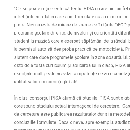
”Ce se poate reține este că testul PISA nu are nici un fel d
întrebările și felul în care sunt formulate nu au nimic în c
parte. Nici nu este de mirare de vreme ce în țările OECD 
programe școlare diferite, de niveluri și cu priorități diferi
student la muzică care a exersat săptămâni de-a rândul la 
la permisul auto să dea proba practică pe motocicletă. Pr
sistem care duce programele școlare în zona absurdului.
este de a testa curriculum și aplicarea lui în clasă, PISA
esențiale mult peste acesta, competențe ce au o conotați
utilitatea lor economică globală.
În plus, consorțiul PISA afirmă că studiile-PISA sunt elab
corespund stadiului actual internațional de cercetare. Car
de cercetare este publicarea rezultatelor dar și a metodelo
concluziile formulate. Dacă cineva, spre exemplu, studiază