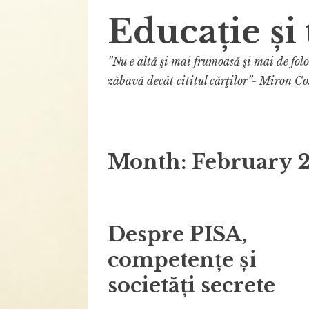
Educație și 
”Nu e altă şi mai frumoasă şi mai de fol
zăbavă decât cititul cărţilor”- Miron Co
Month:
February 
Despre PISA,
competențe și
societăți secrete