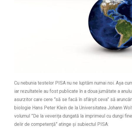
Cu nebunia testelor PISA nu ne luptăm numai noi. Așa cum 
iar rezultatele au fost publicate în a doua jumătate a anulu
asurzitor care cere ”să se facă în sfârșit ceva” să aruncăm
biologie Hans Peter Klein de la Universitatea Johann Wolf
volumul ”De la veverița dungată la imprimeul cu dungi fin
delir de competență” atinge și subiectul PISA: