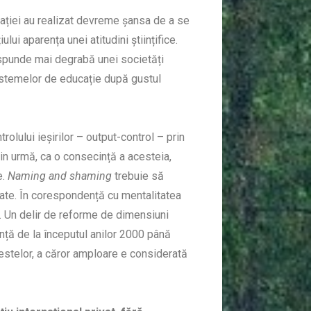
cației au realizat devreme șansa de a se
lui aparența unei atitudini științifice.
espunde mai degrabă unei societăți
sistemelor de educație după gustul
olului ieșirilor – output-control – prin
in urmă, ca o consecință a acesteia,
e.
Naming and shaming
trebuie să
tate. În corespondență cu mentalitatea
l. Un delir de reforme de dimensiuni
nță de la începutul anilor 2000 până
testelor, a căror amploare e considerată