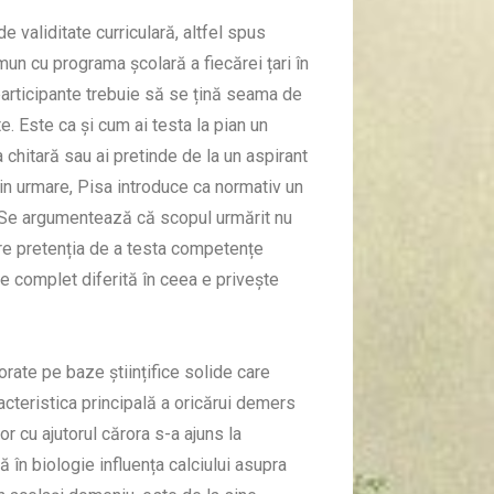
e validitate curriculară, altfel spus
omun cu programa școlară a fiecărei țari în
participante trebuie să se țină seama de
te. Este ca și cum ai testa la pian un
chitară sau ai pretinde de la un aspirant
in urmare, Pisa introduce ca normativ un
 Se argumentează că scopul urmărit nu
 are pretenția de a testa competențe
e complet diferită în ceea e privește
orate pe baze științifice solide care
acteristica principală a oricărui demers
r cu ajutorul cărora s-a ajuns la
 în biologie influența calciului asupra