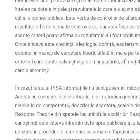
membranei unei protozoare și un alt cercetător lucrează î
înțeles ca datele inițiale și rezultatele la care s-a ajuns s
cât și a opiniei publice. Este vorba de control și de aflare
rezultate diferite și multe controverse, dar asta face part
aceste criterii poate afirma că rezultatele au fost obținute
Orice altceva este credință, ideologie, dorință, esoterism,
esențial în munca de cercetare liberă, aflată în mare parte 
este cel care poate salva știința de manipulările, afirmați
care o amenință.
În cazul testului PISA informațiile nu sunt puse nici măcar 
Acesta nu cunoaște nici întrebările, nici metodica general
nivelurile de competență, descrierile acestora, scalele 
Respons-Theorie din spatele lor, utilitățile scalărilor Rasch
cunoștință cele câteva întrebări date spre publicare și ult
utilizate în procedurile ulterioare ca urmare a faptului că