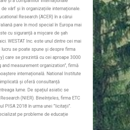
tare și a companiilor internaționale
de vârf și în organizațiile internaționale.
ucational Research (ACER) în a cărui
traliană pare în mod special în Europa mai
este cu siguranță a mișcare de șah
aici. WESTAT Inc. este unul dintre cei mai
i lucru se poate spune și despre firma
y) care se prezintă cu cei aproape 3000
ing and measurement organization”, firmă
ștere internațională. National Institute
mplicată și oferă consultanță
 întreaga lume. De spațiul asiatic se
l Research (NIER). Bineînțeles, firma ETC
l PISA 2018 în urma unei ”licitații”.
ecializat pe probleme de educație