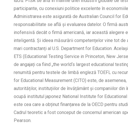
lucru. PISA se află în mâinile unei industrii globale de tes
participante, cu conexiuni politice excelente în economiile 
Administrarea este asigurată de Australian Council for Ed
responsabilitate se află și evaluarea datelor. O firmă aus
inofensivă decât o firmă americană, iar această alegere 
inteligentă. Și ideea măsurării competențelor vine tot de 
mari contractanți al U.S. Department for Education. Acelaș
ETS (Educational Testing Service in Princeton, New Jerse
de angajați ca fiind „the world‘s largest educational test
renumită pentru testele de limbă engleză TOEFL cu recunoa
for Educational Measurement (CITO) este, de asemenea, i
autorităților, instituțiilor de învățământ și companiilor din
ocupă institutul japonez National Institute for Educationa
este cea care a obținut finanțarea de la OECD pentru studiu
Cadrul teoretic a fost conceput de concernul american sp
Pearson.