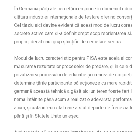
În Germania părți ale cercetării empirice în domeniul edu
alătura industriei internaționale de testare oferind consorțiu
Cel târziu aici devine evident că acest mod de lucru cor
secrete active care și-a definit drept scop reorientarea 
propriu, decât unui grup științific de cercetare serios.
Modul de lucru caracteristic pentru PISA este acela al contr
măsurarea rezultatelor proceselor de predare, și în cele d
privatizarea procesului de educație și crearea de noi pieț
determine țările participante să acționeze cu mare rapidi
germană această tehnică a găsit aici un teren foarte ferti
nemaiîntâlnite până acum a realizat o adevărată performa
acum, și asta într-un stat care a stat departe de frenezia 
până și în Statele Unite un eșec.