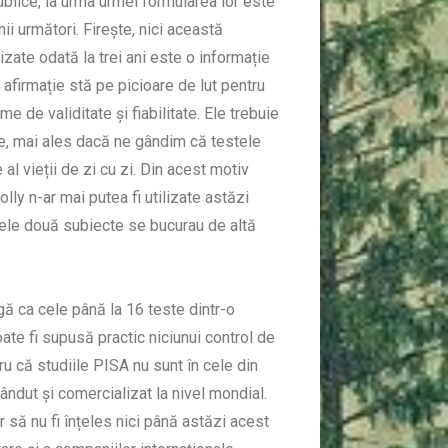
ublice, la urma urmei formularea lor este
nii următori. Firește, nici această
lizate odată la trei ani este o informație
 afirmație stă pe picioare de lut pentru
 de validitate și fiabilitate. Ele trebuie
le, mai ales dacă ne gândim că testele
al vieții de zi cu zi. Din acest motiv
ly n-ar mai putea fi utilizate astăzi
 cele două subiecte se bucurau de altă
igă ca cele până la 16 teste dintr-o
ate fi supusă practic niciunui control de
ru că studiile PISA nu sunt în cele din
ndut și comercializat la nivel mondial.
r să nu fi înțeles nici până astăzi acest