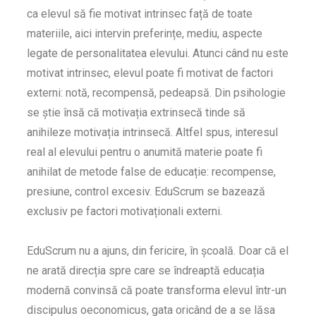
ca elevul să fie motivat intrinsec față de toate
materiile, aici intervin preferințe, mediu, aspecte
legate de personalitatea elevului. Atunci când nu este
motivat intrinsec, elevul poate fi motivat de factori
externi: notă, recompensă, pedeapsă. Din psihologie
se știe însă că motivația extrinsecă tinde să
anihileze motivația intrinsecă. Altfel spus, interesul
real al elevului pentru o anumită materie poate fi
anihilat de metode false de educație: recompense,
presiune, control excesiv. EduScrum se bazează
exclusiv pe factori motivaționali externi.
EduScrum nu a ajuns, din fericire, în școală. Doar că el
ne arată direcția spre care se îndreaptă educația
modernă convinsă că poate transforma elevul într-un
discipulus oeconomicus, gata oricând de a se lăsa