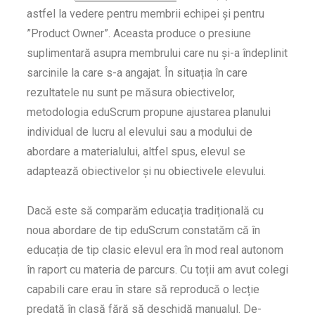
astfel la vedere pentru membrii echipei și pentru
”Product Owner”. Aceasta produce o presiune
suplimentară asupra membrului care nu și-a îndeplinit
sarcinile la care s-a angajat. În situația în care
rezultatele nu sunt pe măsura obiectivelor,
metodologia eduScrum propune ajustarea planului
individual de lucru al elevului sau a modului de
abordare a materialului, altfel spus, elevul se
adaptează obiectivelor și nu obiectivele elevului.
Dacă este să comparăm educația tradițională cu
noua abordare de tip eduScrum constatăm că în
educația de tip clasic elevul era în mod real autonom
în raport cu materia de parcurs. Cu toții am avut colegi
capabili care erau în stare să reproducă o lecție
predată în clasă fără să deschidă manualul. De-