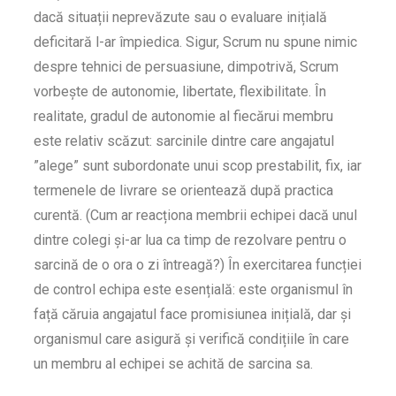
dacă situații neprevăzute sau o evaluare inițială
deficitară l-ar împiedica. Sigur, Scrum nu spune nimic
despre tehnici de persuasiune, dimpotrivă, Scrum
vorbește de autonomie, libertate, flexibilitate. În
realitate, gradul de autonomie al fiecărui membru
este relativ scăzut: sarcinile dintre care angajatul
”alege” sunt subordonate unui scop prestabilit, fix, iar
termenele de livrare se orientează după practica
curentă. (Cum ar reacționa membrii echipei dacă unul
dintre colegi și-ar lua ca timp de rezolvare pentru o
sarcină de o ora o zi întreagă?) În exercitarea funcției
de control echipa este esențială: este organismul în
față căruia angajatul face promisiunea inițială, dar și
organismul care asigură și verifică condițiile în care
un membru al echipei se achită de sarcina sa.