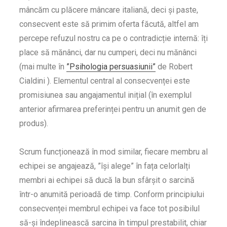
mâncăm cu plăcere mâncare italiană, deci și paste,
consecvent este să primim oferta făcută, altfel am
percepe refuzul nostru ca pe o contradicție internă: îți
place să mănânci, dar nu cumperi, deci nu mănânci
(mai multe în
”Psihologia persuasiunii”
de Robert
Cialdini ). Elementul central al consecvenței este
promisiunea sau angajamentul inițial (în exemplul
anterior afirmarea preferinței pentru un anumit gen de
produs).
Scrum funcționează în mod similar, fiecare membru al
echipei se angajează, ”își alege” în fața celorlalți
membri ai echipei să ducă la bun sfârșit o sarcină
într-o anumită perioadă de timp. Conform principiului
consecvenței membrul echipei va face tot posibilul
să-și îndeplinească sarcina în timpul prestabilit, chiar