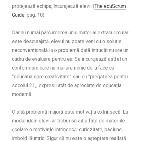
protejează echipa, încurajează elevii (
The eduScrum
Guide
, pag. 10).
Dar nu numai parcurgerea unui material extracurircular
este descurajată, elevul nu poate veni cu o soluție
neconvențională la o problemă dată întrucât nu are un
cadru de evaluare pentru ea. Se încurajează astfel un
conformism care nu mai are nimic de-a face cu
”educația spre creativitate” sau cu ”pregătirea pentru
secolul 21„, expresii atât de apreciate de educația
modernă…
O altă problemă majoră este motivația extrinsecă. La
modul ideal elevii ar trebui să aibă față de materiile
școlare o motivație intrinsecă: curiozitate, pasiune,
imbold lăuntric. Sigur că nu este o așteptare realistă