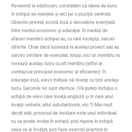
Revenind la eduScrum, constatăm că ideea de lucru
în echipă se menține și aici pe o poziție centrală.
Obiectiv privind, există însă o deosebire esențială
între mediul economic și educație. În mediul de
afaceri membrii echipei au, cu rare excepții, sarcini
diferite. Chiar dacă lucrează la același proiect sau au
sarcini similare de executat, totuși, nici un membru nu
livrează același lucru cu alt membru (altfel ar
contrazice principiul economic al eficienței). În
educație însă, elevii trebuie să învețe cu toții același
lucru. Sarcinile lor sunt identice. (Vă puteți închipui o
echipă de elevi care învață engleză și în care unul
învață verbele, altul substantivele, etc.?) Mai mult
decât atât, procesul de învățare este unul individual,
nu se poate învăța în echipă: poți repeta în echipă
ceea ce ai învățat, poți face exerciții practice în