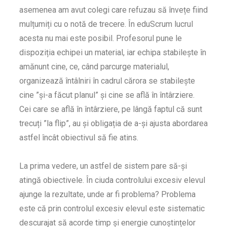
asemenea am avut colegi care refuzau să învețe fiind
mulțumiți cu o notă de trecere. În eduScrum lucrul
acesta nu mai este posibil. Profesorul pune le
dispoziția echipei un material, iar echipa stabilește în
amănunt cine, ce, când parcurge materialul,
organizează întâlniri în cadrul cărora se stabilește
cine ”și-a făcut planul” și cine se află în întârziere.
Cei care se află în întârziere, pe lângă faptul că sunt
trecuți ”la flip”, au și obligația de a-și ajusta abordarea
astfel încât obiectivul să fie atins.
La prima vedere, un astfel de sistem pare să-și
atingă obiectivele. În ciuda controlului excesiv elevul
ajunge la rezultate, unde ar fi problema? Problema
este că prin controlul excesiv elevul este sistematic
descurajat să acorde timp și energie cunoștințelor