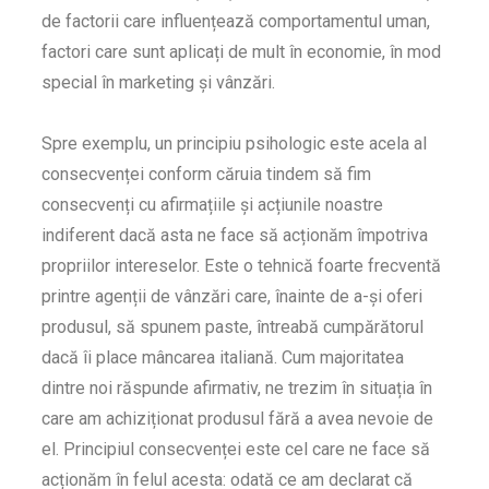
de factorii care influențează comportamentul uman,
factori care sunt aplicați de mult în economie, în mod
special în marketing și vânzări.
Spre exemplu, un principiu psihologic este acela al
consecvenței conform căruia tindem să fim
consecvenți cu afirmațiile și acțiunile noastre
indiferent dacă asta ne face să acționăm împotriva
propriilor intereselor. Este o tehnică foarte frecventă
printre agenții de vânzări care, înainte de a-și oferi
produsul, să spunem paste, întreabă cumpărătorul
dacă îi place mâncarea italiană. Cum majoritatea
dintre noi răspunde afirmativ, ne trezim în situația în
care am achiziționat produsul fără a avea nevoie de
el. Principiul consecvenței este cel care ne face să
acționăm în felul acesta: odată ce am declarat că