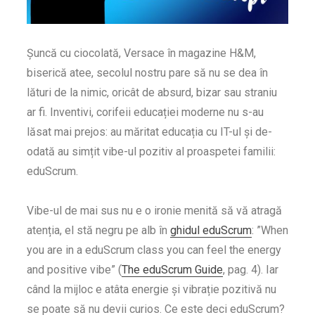
Șuncă cu ciocolată, Versace în magazine H&M,
biserică atee, secolul nostru pare să nu se dea în
lături de la nimic, oricât de absurd, bizar sau straniu
ar fi. Inventivi, corifeii educației moderne nu s-au
lăsat mai prejos: au măritat educația cu IT-ul și de-
odată au simțit vibe-ul pozitiv al proaspetei familii:
eduScrum.
Vibe-ul de mai sus nu e o ironie menită să vă atragă
atenția, el stă negru pe alb în
ghidul eduScrum
: ”When
you are in a eduScrum class you can feel the energy
and positive vibe” (
The eduScrum Guide
, pag. 4). Iar
când la mijloc e atâta energie și vibrație pozitivă nu
se poate să nu devii curios. Ce este deci eduScrum?