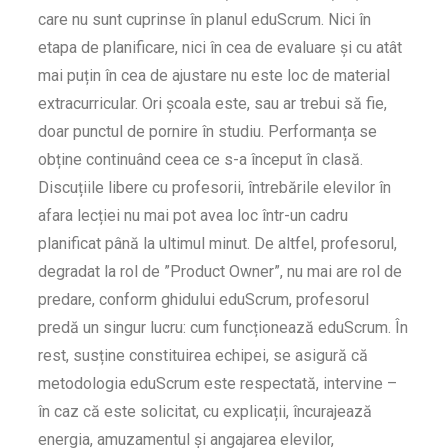
care nu sunt cuprinse în planul eduScrum. Nici în
etapa de planificare, nici în cea de evaluare și cu atât
mai puțin în cea de ajustare nu este loc de material
extracurricular. Ori școala este, sau ar trebui să fie,
doar punctul de pornire în studiu. Performanța se
obține continuând ceea ce s-a început în clasă.
Discuțiile libere cu profesorii, întrebările elevilor în
afara lecției nu mai pot avea loc într-un cadru
planificat până la ultimul minut. De altfel, profesorul,
degradat la rol de ”Product Owner”, nu mai are rol de
predare, conform ghidului eduScrum, profesorul
predă un singur lucru: cum funcționează eduScrum. În
rest, susține constituirea echipei, se asigură că
metodologia eduScrum este respectată, intervine –
în caz că este solicitat, cu explicații, încurajează
energia, amuzamentul și angajarea elevilor,