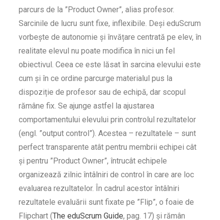
parcurs de la ”Product Owner”, alias profesor.
Sarcinile de lucru sunt fixe, inflexibile. Deși eduScrum
vorbește de autonomie și învățare centrată pe elev, în
realitate elevul nu poate modifica în nici un fel
obiectivul. Ceea ce este lăsat în sarcina elevului este
cum și în ce ordine parcurge materialul pus la
dispoziție de profesor sau de echipă, dar scopul
rămâne fix. Se ajunge astfel la ajustarea
comportamentului elevului prin controlul rezultatelor
(engl. ”output control”). Acestea – rezultatele – sunt
perfect transparente atât pentru membrii echipei cât
și pentru ”Product Owner”, întrucât echipele
organizează zilnic întâlniri de control în care are loc
evaluarea rezultatelor. În cadrul acestor întâlniri
rezultatele evaluării sunt fixate pe ”Flip”, o foaie de
Flipchart (
The eduScrum Guide
, pag. 17) și rămân