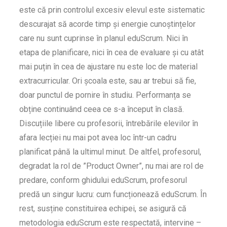
este că prin controlul excesiv elevul este sistematic
descurajat să acorde timp și energie cunoștințelor
care nu sunt cuprinse în planul eduScrum. Nici în
etapa de planificare, nici în cea de evaluare și cu atât
mai puțin în cea de ajustare nu este loc de material
extracurricular. Ori școala este, sau ar trebui să fie,
doar punctul de pornire în studiu. Performanța se
obține continuând ceea ce s-a început în clasă.
Discuțiile libere cu profesorii, întrebările elevilor în
afara lecției nu mai pot avea loc într-un cadru
planificat până la ultimul minut. De altfel, profesorul,
degradat la rol de ”Product Owner”, nu mai are rol de
predare, conform ghidului eduScrum, profesorul
predă un singur lucru: cum funcționează eduScrum. În
rest, susține constituirea echipei, se asigură că
metodologia eduScrum este respectată, intervine –