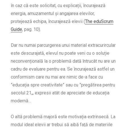
în caz că este solicitat, cu explicații, încurajează
energia, amuzamentul și angajarea elevilor,
protejează echipa, încurajează elevii (
The eduScrum
Guide
, pag. 10).
Dar nu numai parcurgerea unui material extracurircular
este descurajată, elevul nu poate veni cu o soluție
neconvențională la o problemă dată întrucât nu are un
cadru de evaluare pentru ea. Se încurajează astfel un
conformism care nu mai are nimic de-a face cu
”educația spre creativitate” sau cu ”pregătirea pentru
secolul 21„, expresii atât de apreciate de educația
modernă…
O altă problemă majoră este motivația extrinsecă. La
modul ideal elevii ar trebui să aibă față de materiile