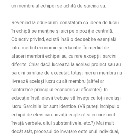
un membru al echipei se achită de sarcina sa.
Revenind la eduScrum, constatăm că ideea de lucru
în echipă se menține și aici pe o poziție centrală.
Obiectiv privind, există însă o deosebire esențială
între mediul economic și educație. În mediul de
afaceri membrii echipei au, cu rare excepții, sarcini
diferite. Chiar dacă lucrează la același proiect sau au
sarcini similare de executat, totuși, nici un membru nu
livrează același lucru cu alt membru (altfel ar
contrazice principiul economic al eficienței). În
educație însă, elevii trebuie să învețe cu toții același
lucru. Sarcinile lor sunt identice. (Vă puteți închipui o
echipă de elevi care învață engleză și în care unul
învață verbele, altul substantivele, etc.?) Mai mult
decât atât, procesul de învățare este unul individual,