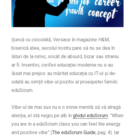
Șuncă cu ciocolată, Versace în magazine H&M,
biserică atee, secolul nostru pare să nu se dea în
lături de la nimic, oricât de absurd, bizar sau straniu
ar fi. Inventivi, corifeii educației moderne nu s-au
lăsat mai prejos: au măritat educația cu IT-ul și de-
odată au simțit vibe-ul pozitiv al proaspetei familii:
eduScrum.
Vibe-ul de mai sus nu e o ironie menită să vă atragă
atenția, el stă negru pe alb în
ghidul eduScrum
: ”When
you are in a eduScrum class you can feel the energy
and positive vibe” (
The eduScrum Guide
, pag. 4). Iar