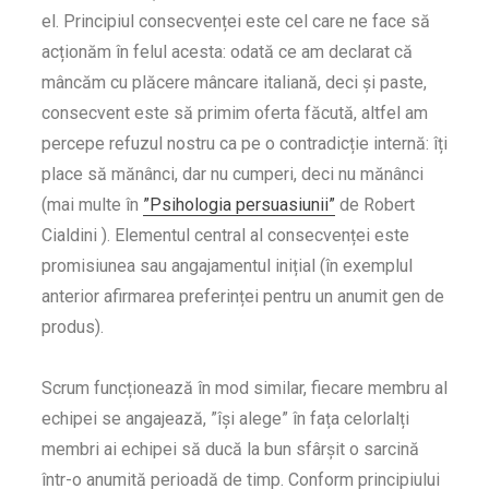
el. Principiul consecvenței este cel care ne face să
acționăm în felul acesta: odată ce am declarat că
mâncăm cu plăcere mâncare italiană, deci și paste,
consecvent este să primim oferta făcută, altfel am
percepe refuzul nostru ca pe o contradicție internă: îți
place să mănânci, dar nu cumperi, deci nu mănânci
(mai multe în
”Psihologia persuasiunii”
de Robert
Cialdini ). Elementul central al consecvenței este
promisiunea sau angajamentul inițial (în exemplul
anterior afirmarea preferinței pentru un anumit gen de
produs).
Scrum funcționează în mod similar, fiecare membru al
echipei se angajează, ”își alege” în fața celorlalți
membri ai echipei să ducă la bun sfârșit o sarcină
într-o anumită perioadă de timp. Conform principiului