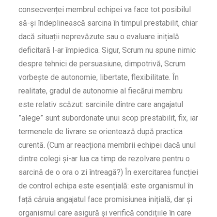
consecvenței membrul echipei va face tot posibilul
să-și îndeplinească sarcina în timpul prestabilit, chiar
dacă situații neprevăzute sau o evaluare inițială
deficitară l-ar împiedica. Sigur, Scrum nu spune nimic
despre tehnici de persuasiune, dimpotrivă, Scrum
vorbește de autonomie, libertate, flexibilitate. În
realitate, gradul de autonomie al fiecărui membru
este relativ scăzut: sarcinile dintre care angajatul
”alege” sunt subordonate unui scop prestabilit, fix, iar
termenele de livrare se orientează după practica
curentă. (Cum ar reacționa membrii echipei dacă unul
dintre colegi și-ar lua ca timp de rezolvare pentru o
sarcină de o ora o zi întreagă?) În exercitarea funcției
de control echipa este esențială: este organismul în
față căruia angajatul face promisiunea inițială, dar și
organismul care asigură și verifică condițiile în care