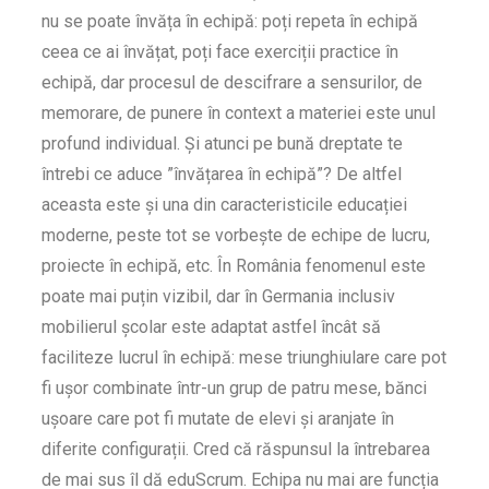
nu se poate învăța în echipă: poți repeta în echipă
ceea ce ai învățat, poți face exerciții practice în
echipă, dar procesul de descifrare a sensurilor, de
memorare, de punere în context a materiei este unul
profund individual. Și atunci pe bună dreptate te
întrebi ce aduce ”învățarea în echipă”? De altfel
aceasta este și una din caracteristicile educației
moderne, peste tot se vorbește de echipe de lucru,
proiecte în echipă, etc. În România fenomenul este
poate mai puțin vizibil, dar în Germania inclusiv
mobilierul școlar este adaptat astfel încât să
faciliteze lucrul în echipă: mese triunghiulare care pot
fi ușor combinate într-un grup de patru mese, bănci
ușoare care pot fi mutate de elevi și aranjate în
diferite configurații. Cred că răspunsul la întrebarea
de mai sus îl dă eduScrum. Echipa nu mai are funcția