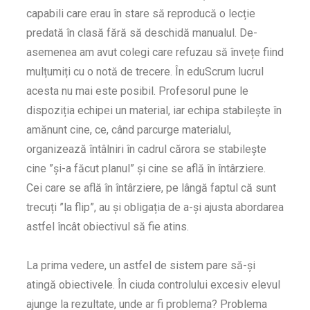
capabili care erau în stare să reproducă o lecție
predată în clasă fără să deschidă manualul. De-
asemenea am avut colegi care refuzau să învețe fiind
mulțumiți cu o notă de trecere. În eduScrum lucrul
acesta nu mai este posibil. Profesorul pune le
dispoziția echipei un material, iar echipa stabilește în
amănunt cine, ce, când parcurge materialul,
organizează întâlniri în cadrul cărora se stabilește
cine ”și-a făcut planul” și cine se află în întârziere.
Cei care se află în întârziere, pe lângă faptul că sunt
trecuți ”la flip”, au și obligația de a-și ajusta abordarea
astfel încât obiectivul să fie atins.
La prima vedere, un astfel de sistem pare să-și
atingă obiectivele. În ciuda controlului excesiv elevul
ajunge la rezultate, unde ar fi problema? Problema