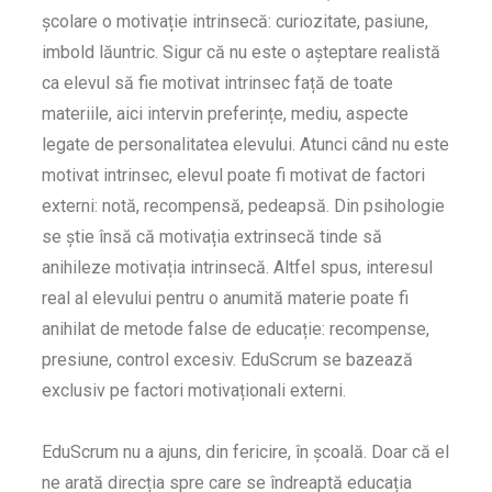
școlare o motivație intrinsecă: curiozitate, pasiune,
imbold lăuntric. Sigur că nu este o așteptare realistă
ca elevul să fie motivat intrinsec față de toate
materiile, aici intervin preferințe, mediu, aspecte
legate de personalitatea elevului. Atunci când nu este
motivat intrinsec, elevul poate fi motivat de factori
externi: notă, recompensă, pedeapsă. Din psihologie
se știe însă că motivația extrinsecă tinde să
anihileze motivația intrinsecă. Altfel spus, interesul
real al elevului pentru o anumită materie poate fi
anihilat de metode false de educație: recompense,
presiune, control excesiv. EduScrum se bazează
exclusiv pe factori motivaționali externi.
EduScrum nu a ajuns, din fericire, în școală. Doar că el
ne arată direcția spre care se îndreaptă educația