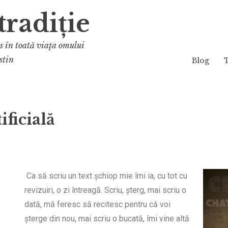
tradiție
os în toată viaţa omului
stin
Blog
ificială
Ca să scriu un text șchiop mie îmi ia, cu tot cu
revizuiri, o zi întreagă. Scriu, șterg, mai scriu o
dată, mă feresc să recitesc pentru că voi
șterge din nou, mai scriu o bucată, îmi vine altă