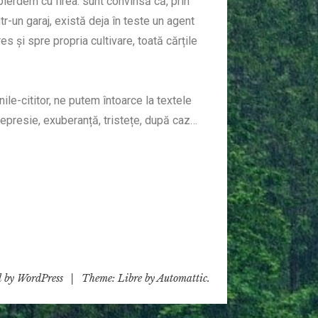
ierdem cu firea: sunt convinsă că, prin
tr-un garaj, există deja în teste un agent
es și spre propria cultivare, toată cărțile
nile-cititor, ne putem întoarce la textele
depresie, exuberanță, tristețe, după caz…
 by WordPress
|
Theme: Libre by
Automattic
.