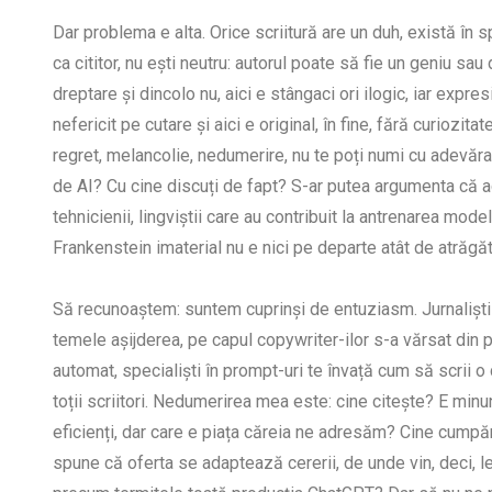
Dar problema e alta. Orice scriitură are un duh, există în sp
ca cititor, nu ești neutru: autorul poate să fie un geniu sau
dreptare și dincolo nu, aici e stângaci ori ilogic, iar expre
nefericit pe cutare și aici e original, în fine, fără curiozitat
regret, melancolie, nedumerire, nu te poți numi cu adevărat 
de AI? Cu cine discuți de fapt? S-ar putea argumenta că acolo
tehnicienii, lingviștii care au contribuit la antrenarea mod
Frankenstein imaterial nu e nici pe departe atât de atr
Să recunoaștem: suntem cuprinși de entuziasm. Jurnaliștii 
temele așijderea, pe capul copywriter-ilor s-a vărsat din 
automat, specialiști în prompt-uri te învață cum să scrii o 
toții scriitori. Nedumerirea mea este: cine citește? E minu
eficienți, dar care e piața căreia ne adresăm? Cine cum
spune că oferta se adaptează cererii, de unde vin, deci, le