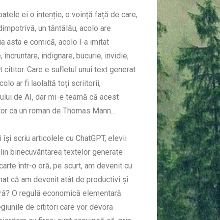
atele ei o intenție, o voință față de care,
 dimpotrivă, un tăntălău, acolo are
sia asta e comică, acolo l-a imitat
e, încruntare, indignare, bucurie, invidie,
cititor. Care e sufletul unui text generat
 ar fi laolaltă toți scriitorii,
elului de AI, dar mi-e teamă că acest
ăgător ca un roman de Thomas Mann…
își scriu articolele cu ChatGPT, elevii
plin binecuvântarea textelor generate
carte într-o oră, pe scurt, am devenit cu
nat că am devenit atât de productivi și
pără? O regulă economică elementară
giunile de cititori care vor devora