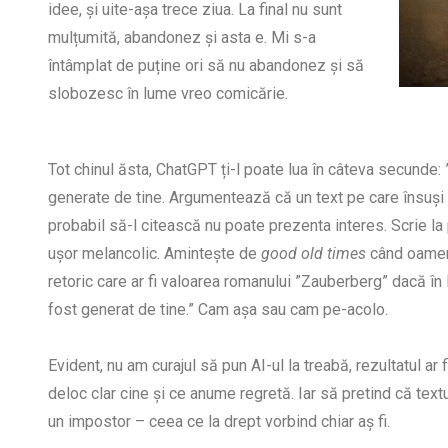
idee, și uite-așa trece ziua. La final nu sunt
mulțumită, abandonez și asta e. Mi s-a
întâmplat de puține ori să nu abandonez și să
slobozesc în lume vreo comicărie.
Tot chinul ăsta, ChatGPT ți-l poate lua în câteva secunde: ”
generate de tine. Argumentează că un text pe care însuși a
probabil să-l citească nu poate prezenta interes. Scrie la p
ușor melancolic. Amintește de
good old times
când oameni
retoric care ar fi valoarea romanului ”Zauberberg” dacă în
fost generat de tine.” Cam așa sau cam pe-acolo.
Evident, nu am curajul să pun AI-ul la treabă, rezultatul ar f
deloc clar cine și ce anume regretă. Iar să pretind că tex
un impostor – ceea ce la drept vorbind chiar aș fi.