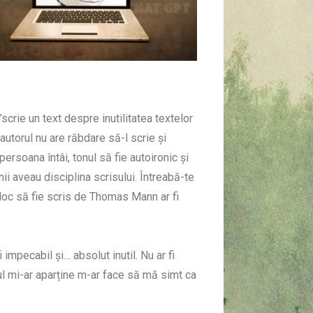
scrie un text despre inutilitatea textelor
utorul nu are răbdare să-l scrie și
ersoana întâi, tonul să fie autoironic și
i aveau disciplina scrisului. Întreabă-te
 loc să fie scris de Thomas Mann ar fi
i impecabil și… absolut inutil. Nu ar fi
tul mi-ar aparține m-ar face să mă simt ca