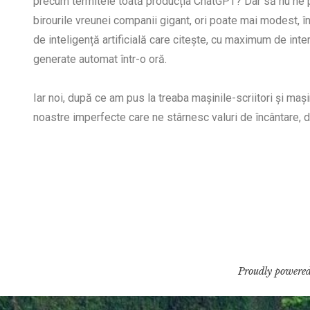
precum termitele toată producția ChatGPT? Dar să nu ne p
birourile vreunei companii gigant, ori poate mai modest, în
de inteligență artificială care citește, cu maximum de inter
generate automat într-o oră.
Iar noi, după ce am pus la treaba mașinile-scriitori și mași
noastre imperfecte care ne stârnesc valuri de încântare, 
Proudly powered