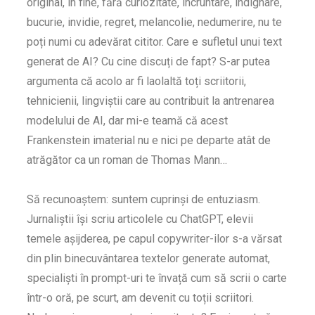
original, în fine, fără curiozitate, încruntare, indignare,
bucurie, invidie, regret, melancolie, nedumerire, nu te
poți numi cu adevărat cititor. Care e sufletul unui text
generat de AI? Cu cine discuți de fapt? S-ar putea
argumenta că acolo ar fi laolaltă toți scriitorii,
tehnicienii, lingviștii care au contribuit la antrenarea
modelului de AI, dar mi-e teamă că acest
Frankenstein imaterial nu e nici pe departe atât de
atrăgător ca un roman de Thomas Mann…
Să recunoaștem: suntem cuprinși de entuziasm.
Jurnaliștii își scriu articolele cu ChatGPT, elevii
temele așijderea, pe capul copywriter-ilor s-a vărsat
din plin binecuvântarea textelor generate automat,
specialiști în prompt-uri te învață cum să scrii o carte
într-o oră, pe scurt, am devenit cu toții scriitori.