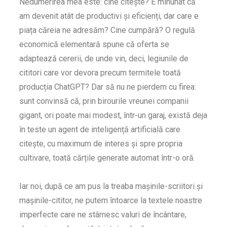
Nedumerirea mea este: cine citește? E minunat că
am devenit atât de productivi și eficienți, dar care e
piața căreia ne adresăm? Cine cumpără? O regulă
economică elementară spune că oferta se
adaptează cererii, de unde vin, deci, legiunile de
cititori care vor devora precum termitele toată
producția ChatGPT? Dar să nu ne pierdem cu firea:
sunt convinsă că, prin birourile vreunei companii
gigant, ori poate mai modest, într-un garaj, există deja
în teste un agent de inteligență artificială care
citește, cu maximum de interes și spre propria
cultivare, toată cărțile generate automat într-o oră.
Iar noi, după ce am pus la treaba mașinile-scriitori și
mașinile-cititor, ne putem întoarce la textele noastre
imperfecte care ne stârnesc valuri de încântare,