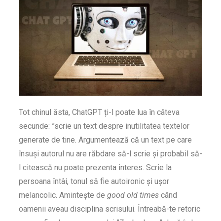
Tot chinul ăsta, ChatGPT ți-l poate lua în câteva
secunde: ”scrie un text despre inutilitatea textelor
generate de tine. Argumentează că un text pe care
însuși autorul nu are răbdare să-l scrie și probabil să-
l citească nu poate prezenta interes. Scrie la
persoana întâi, tonul să fie autoironic și ușor
melancolic. Amintește de
good old times
când
oamenii aveau disciplina scrisului. Întreabă-te retoric