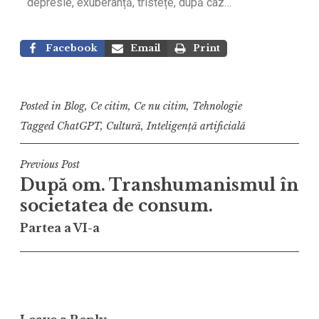
depresie, exuberanță, tristețe, după caz…
Facebook
Email
Print
Posted in
Blog
,
Ce citim
,
Ce nu citim
,
Tehnologie
Tagged
ChatGPT
,
Cultură
,
Inteligență artificială
Previous Post
După om. Transhumanismul în
societatea de consum.
Partea a VI-a