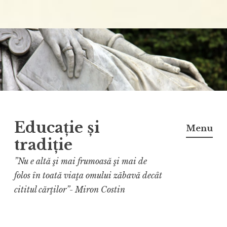
Educație și
Menu
tradiție
”Nu e altă şi mai frumoasă şi mai de
folos în toată viaţa omului zăbavă decât
cititul cărţilor”- Miron Costin