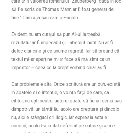
care ar fi valoarea romanului ”Zauberberg” dacă în loc
să fie scris de Thomas Mann ar fi fost generat de
tine.” Cam așa sau cam pe-acolo.
Evident, nu am curajul să pun AI-ul la treabă,
rezultatul ar fi impecabil și… absolut inutil. Nu ar fi
deloc clar cine și ce anume regretă. Iar să pretind că
textul mi-ar aparține m-ar face să mă simt ca un
impostor – ceea ce la drept vorbind chiar aș fi.
Dar problema e alta. Orice scriitură are un duh, există
în spatele ei o intenție, o voință față de care, ca
cititor, nu ești neutru: autorul poate să fie un geniu sau
dimpotrivă, un tăntălău, acolo are dreptare și dincolo
nu, aici e stângaci ori ilogic, iar expresia asta e
comică, acolo l-a imitat nefericit pe cutare și aici e